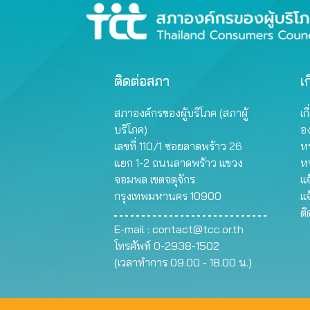
ติดต่อสภา
เก
สภาองค์กรของผู้บริโภค (สภาผู้
เก
บริโภค)
อ
เลขที่ 110/1 ซอยลาดพร้าว 26
หน
แยก 1-2 ถนนลาดพร้าว แขวง
ห
จอมพล เขตจตุจักร
แจ
กรุงเทพมหานคร 10900
แจ
ต
E-mail :
contact@tcc.or.th
โทรศัพท์ 0-2938-1502
(เวลาทำการ 09.00 - 18.00 น.)