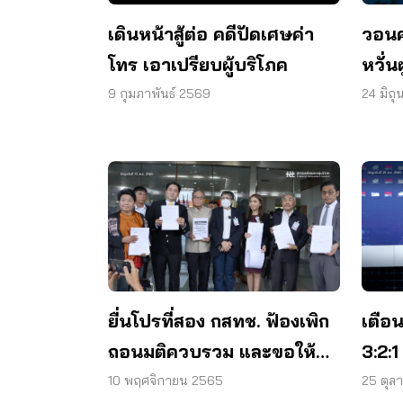
เดินหน้าสู้ต่อ คดีปัดเศษค่า
วอนศ
โทร เอาเปรียบผู้บริโภค
หวั่
สิทธิ
9 กุมภาพันธ์ 2569
24 มิถ
ยื่นโปรที่สอง กสทช. ฟ้องเพิก
เตือ
ถอนมติควบรวม และขอให้
3:2:
ศาลคุ้มครองชั่วคราว
ก่อนส
10 พฤศจิกายน 2565
25 ตุล