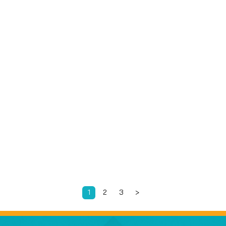
แทค
1
2
3
>