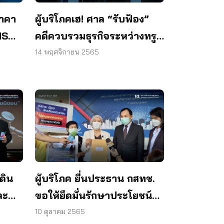
ผู้บริโภคเฮ! ศาล “รับฟ้อง”
ราคา
คดีควบรวมธุรกิจระหว่างทรู
MS
และดีแทค
ด้ไง?
14 พฤศจิกายน 2565
ดิน
ผู้บริโภค ยื่นประธาน กสทช.
ละ
ขอให้ยึดมั่นรักษาประโยชน์ผู้
 ดี
บริโภค
10 ตุลาคม 2565