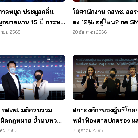
าลหยุด ประมูลคลื่น
โต้สำนักงาน กสทช. ลด
นผูกขาดนาน 15 ปี กระทบ
ลง 12% อยู่ไหน? กด S
ผู้บริโภค
ไม่ทัน โดนเปลี่ยนโปรฯ ไ
ุนายน 2568
20 ธันวาคม 2566
น กสทช. มติควบรวม
สภาองค์กรของผู้บริโภคเ
1 ผิดกฎหมาย ย้ำทบทวน
หน้าฟ้องศาลปกครอง แ
่งหนังสือแจ้ง ทรู – ดี
ป.ป.ช. กรณีควบรวมทรู –
าคม 2565
21 ตุลาคม 2565