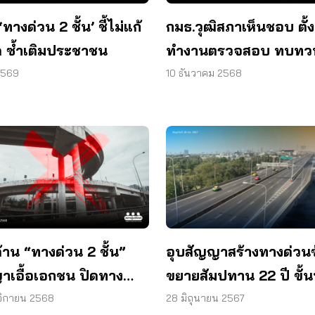
ิ ‘ทางด่วน 2 ชั้น’ ชี้ไม่แก้
กมธ.วุฒิสภาเห็นชอบ ตั
ด ซ้ำเติมประชาชน
ทำงานตรวจสอบ ทบทว
“ทางด่วน 2 ชั้น”
 2569
10 ธันวาคม 2568
้าน “ทางด่วน 2 ชั้น”
อุบสัญญาสร้างทางด่วน
าเอื้อเอกชน ปิดทาง
ขยายสัมปทาน 22 ปี ขั้นที
นาระบบราง
และ 2 ร้องอัยการสูงสุดห
จิกายน 2568
28 มิถุนายน 2567