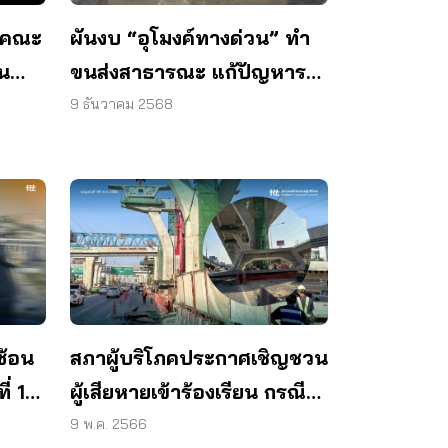
้งคณะ
ผันงบ “อุโมงค์ทางด่วน” ทำ
น
ขนส่งสาธารณะ แก้ปัญหารถ
ติด – ฝุ่นพิษ
9 ธันวาคม 2568
สภาผู้บริโภคประกาศเชิญชวน
ซ้อน
ผู้เสียหายเข้าร้องเรียน กรณี
่ 1
คานปูนพระราม 2 ร่วงใส่
ยุด
9 พ.ค. 2566