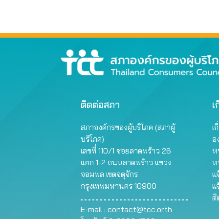
ติดต่อสภา
เก
สภาองค์กรของผู้บริโภค (สภาผู้
เก
บริโภค)
อ
เลขที่ 110/1 ซอยลาดพร้าว 26
หน
แยก 1-2 ถนนลาดพร้าว แขวง
ห
จอมพล เขตจตุจักร
แจ
กรุงเทพมหานคร 10900
แจ
ต
E-mail :
contact@tcc.or.th