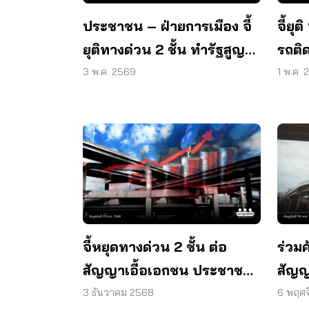
ประชาชน – ฝ่ายการเมือง จี้
จี้ยุต
ยุติทางด่วน 2 ชั้น ทำรัฐสูญ
รถติ
รายได้ 1.7 แสนล้าน
3 พ.ค. 2569
1 พ.ค.
จี้หยุดทางด่วน 2 ชั้น ต่อ
ร่วมค
สัญญาเอื้อเอกชน ประชาชน
สัญญ
กระทบหนัก
พัฒ
3 ธันวาคม 2568
6 พฤศ