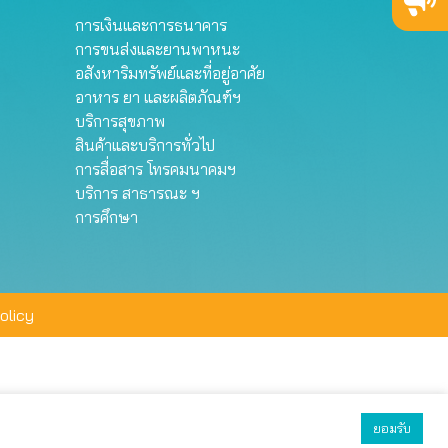
การเงินและการธนาคาร
การขนส่งและยานพาหนะ
อสังหาริมทรัพย์และที่อยู่อาศัย
อาหาร ยา และผลิตภัณฑ์ฯ
บริการสุขภาพ
สินค้าและบริการทั่วไป
การสื่อสาร โทรคมนาคมฯ
บริการ สาธารณะ ฯ
การศึกษา
olicy
ยอมรับ
ยอมรับทั้งหมด
ตั้งค่า
ปฏิเสธ