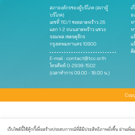
สภาองค์กรของผู้บริโภค (สภาผู้
เก
บริโภค)
อ
เลขที่ 110/1 ซอยลาดพร้าว 26
หน
แยก 1-2 ถนนลาดพร้าว แขวง
ห
จอมพล เขตจตุจักร
แจ
กรุงเทพมหานคร 10900
แจ
ต
E-mail :
contact@tcc.or.th
โทรศัพท์ 0-2938-1502
(เวลาทำการ 09.00 - 18.00 น.)
Copy
เว็บไซต์นี้ใช้คุ้กกี้เพื่อสร้างประสบการณ์ที่ดีมีประสิทธิภาพยิ่งขึ้น อ่านเพิ่
เว็บไซต์นี้ใช้คุกกี้เพื่อมอบประสบการณ์การใช้งานที่ดีให้แก่ท