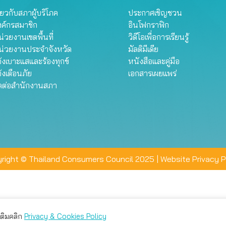
ี่ยวกับสภาผู้บริโภค
ประกาศเชิญชวน
งค์กรสมาชิก
อินโฟกราฟิก
่วยงานเขตพื้นที่
วิดีโอเพื่อการเรียนรู้
น่วยงานประจำจังหวัด
มัลติมีเดีย
้งเบาะแสและร้องทุกข์
หนังสือและคู่มือ
้งเตือนภัย
เอกสารเผยแพร่
ิดต่อสำนักงานสภา
right © Thailand Consumers Council 2025 |
Website Privacy P
มเติมคลิก
Privacy & Cookies Policy
่าน คุณสามารถเลือกตั้งค่าความเป็นส่วนตัวได้