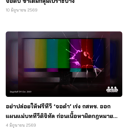
จอดับ ซ้ำเติมกลุ่มเปราะบาง
10 มิถุนายน 2569
อย่าปล่อยให้ฟรีทีวี ‘จอดำ’ เร่ง กสทช. ออก
แผนแม่บททีวีดิจิทัล ก่อนเนื้อหาผิดกฎหมาย
ลุกลาม
4 มิถุนายน 2569