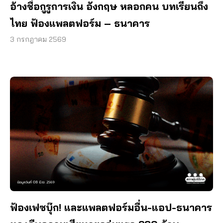
อ้างชื่อกูรูการเงิน อังกฤษ หลอกคน บทเรียนถึง
ไทย ฟ้องแพลตฟอร์ม – ธนาคาร
3 กรกฎาคม 2569
ฟ้องเฟซบุ๊ก! และแพลตฟอร์มอื่น-แอป-ธนาคาร