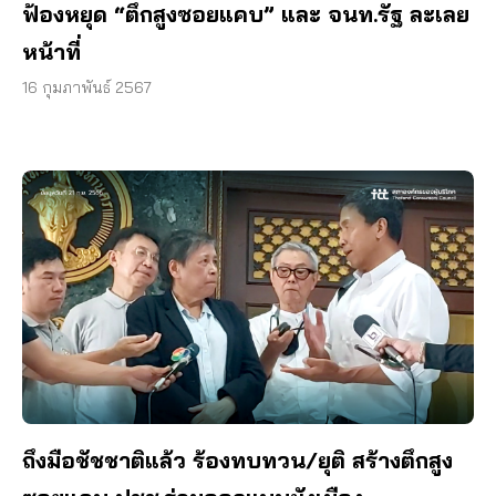
ฟ้องหยุด “ตึกสูงซอยแคบ” และ จนท.รัฐ ละเลย
หน้าที่
16 กุมภาพันธ์ 2567
ถึงมือชัชชาติแล้ว ร้องทบทวน/ยุติ สร้างตึกสูง