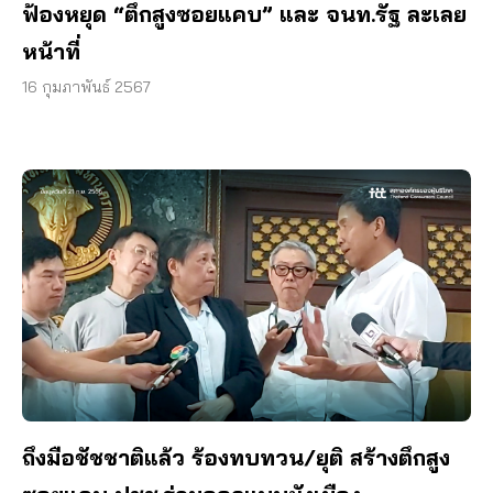
ฟ้องหยุด “ตึกสูงซอยแคบ” และ จนท.รัฐ ละเลย
หน้าที่
16 กุมภาพันธ์ 2567
ถึงมือชัชชาติแล้ว ร้องทบทวน/ยุติ สร้างตึกสูง