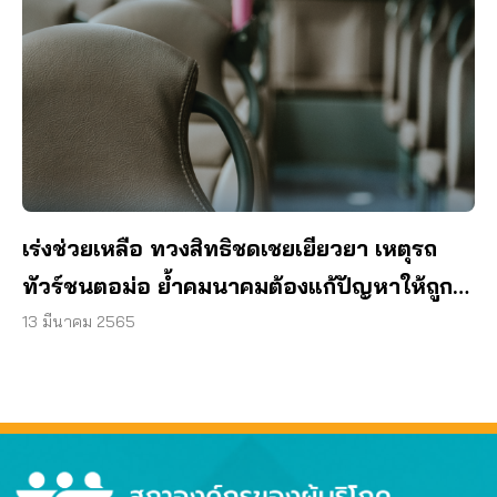
เร่งช่วยเหลือ ทวงสิทธิชดเชยเยียวยา เหตุรถ
ทัวร์ชนตอม่อ ย้ำคมนาคมต้องแก้ปัญหาให้ถูก
จุด
13 มีนาคม 2565