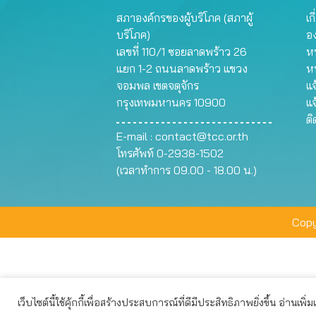
สภาองค์กรของผู้บริโภค (สภาผู้
เก
บริโภค)
อ
เลขที่ 110/1 ซอยลาดพร้าว 26
หน
แยก 1-2 ถนนลาดพร้าว แขวง
ห
จอมพล เขตจตุจักร
แจ
กรุงเทพมหานคร 10900
แจ
ต
E-mail :
contact@tcc.or.th
โทรศัพท์ 0-2938-1502
(เวลาทำการ 09.00 - 18.00 น.)
Copy
เว็บไซต์นี้ใช้คุ้กกี้เพื่อสร้างประสบการณ์ที่ดีมีประสิทธิภาพยิ่งขึ้น อ่านเพิ่
เว็บไซต์นี้ใช้คุกกี้เพื่อมอบประสบการณ์การใช้งานที่ดีให้แก่ท