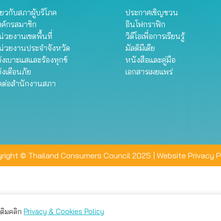
ี่ยวกับสภาผู้บริโภค
ประกาศเชิญชวน
งค์กรสมาชิก
อินโฟกราฟิก
่วยงานเขตพื้นที่
วิดีโอเพื่อการเรียนรู้
น่วยงานประจำจังหวัด
มัลติมีเดีย
้งเบาะแสและร้องทุกข์
หนังสือและคู่มือ
้งเตือนภัย
เอกสารเผยแพร่
ิดต่อสำนักงานสภา
right © Thailand Consumers Council 2025 |
Website Privacy P
มเติมคลิก
Privacy & Cookies Policy
่าน คุณสามารถเลือกตั้งค่าความเป็นส่วนตัวได้