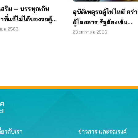
เสริม – บรรทุกเกิน
อุบัติเหตุรถตู้ไฟไหม้ คร่า
ที่แก้ไม่ได้ของรถตู้
ผู้โดยสาร รัฐต้องเข้ม
าร
นายน 2566
มาตรการ
23 มกราคม 2566
ี่ยวกับเรา
ข่าวสาร และรณรงค์