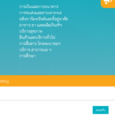
การเงินและการธนาคาร
การขนส่งและยานพาหนะ
อสังหาริมทรัพย์และที่อยู่อาศัย
อาหาร ยา และผลิตภัณฑ์ฯ
บริการสุขภาพ
สินค้าและบริการทั่วไป
การสื่อสาร โทรคมนาคมฯ
บริการ สาธารณะ ฯ
การศึกษา
olicy
ยอมรับ
ยอมรับทั้งหมด
ตั้งค่า
ปฏิเสธ