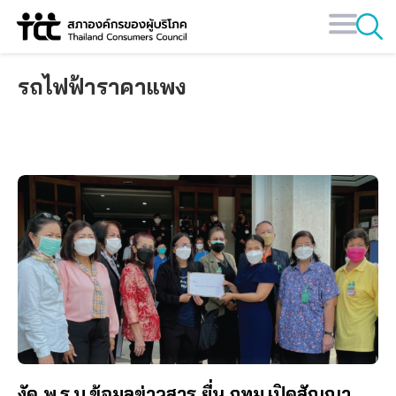
Skip
to
content
รถไฟฟ้าราคาแพง
งัด พ.ร.บ.ข้อมูลข่าวสาร ยื่น กทม.เปิดสัญญา