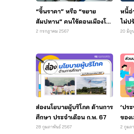
“ขึ้นราคา” หรือ “ขยาย
หนี้อ
สัมปทาน” คนใช้ดอนเมืองโท
ไม่ปร
ลล์เวย์ต้องมีสิทธิ์ตัดสินใจ
แก้ไ
2 กรกฎาคม 2567
20 มิถ
ส่องนโยบายผู้บริโภค ด้านการ
‘ประ
ศึกษา ประจำเดือน ก.พ. 67
ของเม
โจทย์
28 กุมภาพันธ์ 2567
2 กุมภา