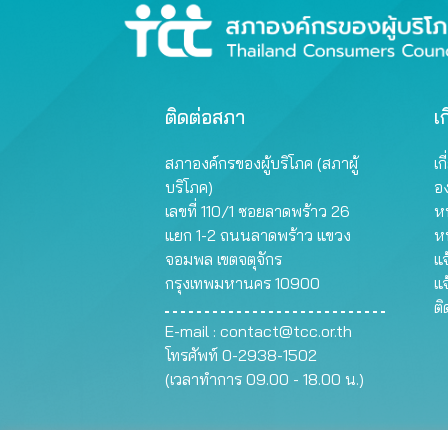
ติดต่อสภา
เก
สภาองค์กรของผู้บริโภค (สภาผู้
เก
บริโภค)
อ
เลขที่ 110/1 ซอยลาดพร้าว 26
หน
แยก 1-2 ถนนลาดพร้าว แขวง
ห
จอมพล เขตจตุจักร
แจ
กรุงเทพมหานคร 10900
แจ
ต
E-mail :
contact@tcc.or.th
โทรศัพท์ 0-2938-1502
(เวลาทำการ 09.00 - 18.00 น.)