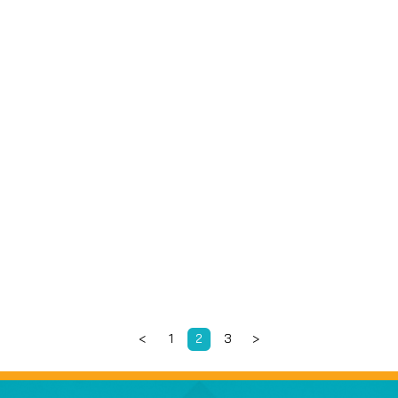
เหตุการณ์วิกฤติ
<
1
2
3
>