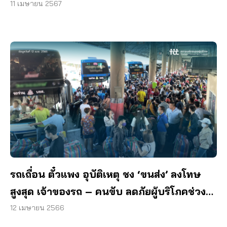
11 เมษายน 2567
รถเถื่อน ตั๋วแพง อุบัติเหตุ ชง ‘ขนส่ง’ ลงโทษ
สูงสุด เจ้าของรถ – คนขับ ลดภัยผู้บริโภคช่วง
สงกรานต์
12 เมษายน 2566