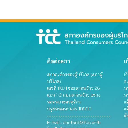
ติดต่อสภา
เก
สภาองค์กรของผู้บริโภค (สภาผู้
เก
บริโภค)
อ
เลขที่ 110/1 ซอยลาดพร้าว 26
หน
แยก 1-2 ถนนลาดพร้าว แขวง
ห
จอมพล เขตจตุจักร
แจ
กรุงเทพมหานคร 10900
แจ
ต
E-mail :
contact@tcc.or.th