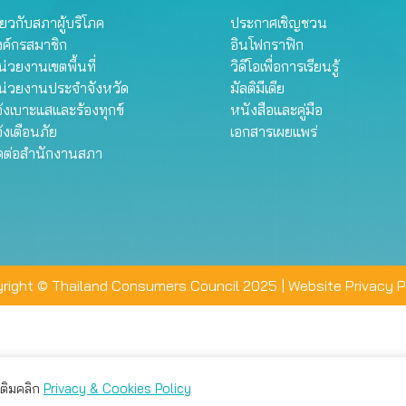
ี่ยวกับสภาผู้บริโภค
ประกาศเชิญชวน
งค์กรสมาชิก
อินโฟกราฟิก
่วยงานเขตพื้นที่
วิดีโอเพื่อการเรียนรู้
น่วยงานประจำจังหวัด
มัลติมีเดีย
้งเบาะแสและร้องทุกข์
หนังสือและคู่มือ
้งเตือนภัย
เอกสารเผยแพร่
ิดต่อสำนักงานสภา
right © Thailand Consumers Council 2025 |
Website Privacy P
มเติมคลิก
Privacy & Cookies Policy
่าน คุณสามารถเลือกตั้งค่าความเป็นส่วนตัวได้