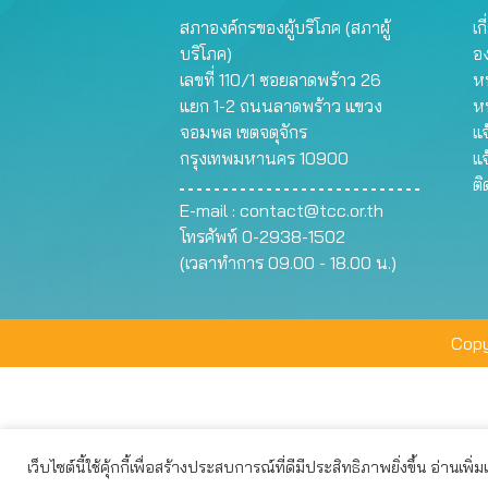
สภาองค์กรของผู้บริโภค (สภาผู้
เก
บริโภค)
อ
เลขที่ 110/1 ซอยลาดพร้าว 26
หน
แยก 1-2 ถนนลาดพร้าว แขวง
ห
จอมพล เขตจตุจักร
แจ
กรุงเทพมหานคร 10900
แจ
ต
E-mail :
contact@tcc.or.th
โทรศัพท์ 0-2938-1502
(เวลาทำการ 09.00 - 18.00 น.)
Copy
เว็บไซต์นี้ใช้คุ้กกี้เพื่อสร้างประสบการณ์ที่ดีมีประสิทธิภาพยิ่งขึ้น อ่านเพิ่
เว็บไซต์นี้ใช้คุกกี้เพื่อมอบประสบการณ์การใช้งานที่ดีให้แก่ท