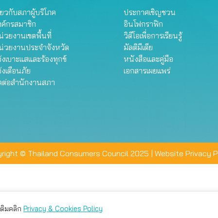
ี่ยวกับสภาผู้บริโภค
ประกาศเชิญชวน
งค์กรสมาชิก
อินโฟกราฟิก
่วยงานเขตพื้นที่
วิดีโอเพื่อการเรียนรู้
น่วยงานประจำจังหวัด
มัลติมีเดีย
้งเบาะแสและร้องทุกข์
หนังสือและคู่มือ
้งเตือนภัย
เอกสารเผยแพร่
ิดต่อสำนักงานสภา
right © Thailand Consumers Council 2025 |
Website Privacy P
มเติมคลิก
Privacy & Cookies Policy
่าน คุณสามารถเลือกตั้งค่าความเป็นส่วนตัวได้