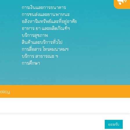
การเงินและการธนาคาร
การขนส่งและยานพาหนะ
อสังหาริมทรัพย์และที่อยู่อาศัย
อาหาร ยา และผลิตภัณฑ์ฯ
บริการสุขภาพ
สินค้าและบริการทั่วไป
การสื่อสาร โทรคมนาคมฯ
บริการ สาธารณะ ฯ
การศึกษา
olicy
ยอมรับ
ยอมรับทั้งหมด
ตั้งค่า
ปฏิเสธ