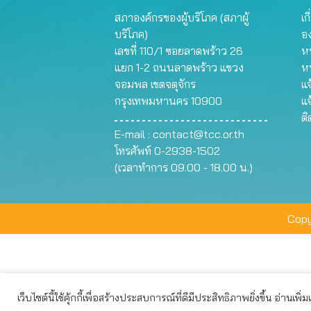
สภาองค์กรของผู้บริโภค (สภาผู้
เก
บริโภค)
อ
เลขที่ 110/1 ซอยลาดพร้าว 26
หน
แยก 1-2 ถนนลาดพร้าว แขวง
ห
จอมพล เขตจตุจักร
แจ
กรุงเทพมหานคร 10900
แจ
ต
E-mail :
contact@tcc.or.th
โทรศัพท์ 0-2938-1502
(เวลาทำการ 09.00 - 18.00 น.)
Copy
เว็บไซต์นี้ใช้คุ้กกี้เพื่อสร้างประสบการณ์ที่ดีมีประสิทธิภาพยิ่งขึ้น อ่านเพิ่
เว็บไซต์นี้ใช้คุกกี้เพื่อมอบประสบการณ์การใช้งานที่ดีให้แก่ท