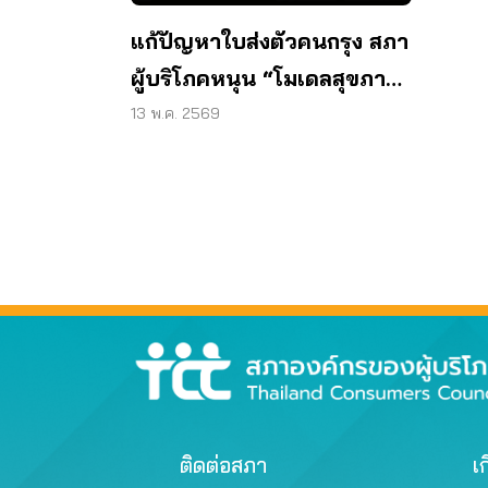
แก้ปัญหาใบส่งตัวคนกรุง สภา
ผู้บริโภคหนุน “โมเดลสุขภาพ
ใหม่”
13 พ.ค. 2569
ติดต่อสภา
เก