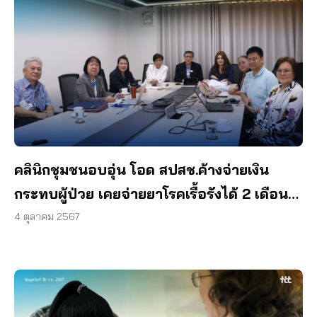
คลินิกชุมชนอบอุ่น โอด สปสช.ค้างจ่ายเงิน
กระทบผู้ป่วย เคยจ่ายยาโรคเรื้อรังได้ 2 เดือน
เหลือ 7 วัน
4 ตุลาคม 2567