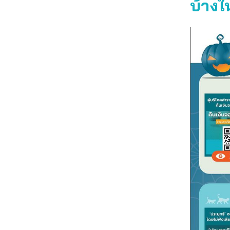
บ้าง
ใ