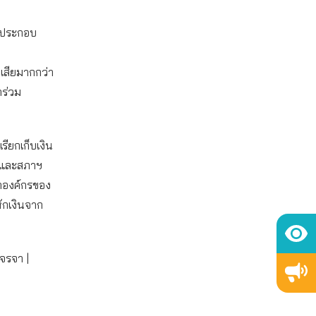
ง ประกอบ
คเสียมากกว่า
าร่วม
รียกเก็บเงิน
ุ และสภาฯ
ภาองค์กรของ
หักเงินจาก
เจรจา |