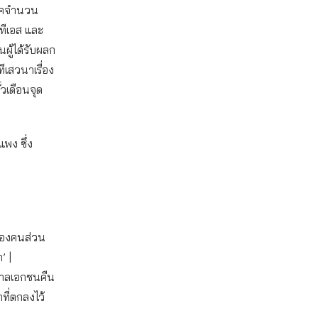
ิโภคจำนวน
ีทีเอส และ
ผู้ได้รับผลก
ีเสวนาเรื่อง
๋วเดือนจุด
พง ซึ่ง
จของคนส่วน
’ |
บาลเอกชนคืน
ที่ตกลงไว้