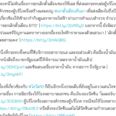
คงหนีไม่พ้นเรื่องการยกเลิกตั๋วเดือนของบีทีเอส ที่ส่งผลกระทบต่อผู้บร
์กรของผู้บริโภคจึงสร้างแคมเปญ
#เอาตั๋วเดือนคืนมา
เพื่อส่งเสียงไปถึงบ
เกี่ยวข้องให้เข้ามากำกับดูแลราคารถไฟฟ้า ผ่านการทำแบบสำรวจ จำนวน
รยกเลิกตั๋วเดือน BTS’ |
https://bit.ly/3jVN5yS
นอกจากนี้ ยังจัดเวท
พื่อร่วมแชร์ปัญหาและหาทางออกเรื่องรถไฟฟ้าราคาแพงด้วยเสวนา | ‘เลิกตั
าโดยสารแพง’ |
https://bit.ly/3nVkQBQ
นึ่งที่กระทบทั้งคนที่ใช้บริการรถสาธารณะ และรถส่วนตัว คือเรื่องน้ำมันแ
งหนังสือถึงนายกรัฐมนตรีให้พิจารณาลดราคาน้ำมันแล้ว|
it.ly/3GHCpxH
และข้อเสนอเรื่องราคาน้ำมัน จากสภาฯ ถึงรัฐบาล |
t.ly/3mynbTI
่องที่เกี่ยวข้องกับ
#โควิด19
ก็เป็นอีกหนึ่งประเด็นที่ยังอยู่ในความสนใ
าะเรื่อง การเรียกร้องให้โรงพยาบาลเอกชน คืนเงินจองวัคซีน ‘โมเดอร์นา
t.ly/3CEi8Xh
ผู้บริโภคร้องสภาองค์กรของผู้บริโภค กรณีขอให้โรงพยา
tps://bit.ly/31bxGE3
หรือสั่งจองวัคซีนแต่ไม่ได้วัคซีนตามกำหนดเวลา
เมิดสิทธิผู้บริโภค |
https://bit.ly/3BEgzHD