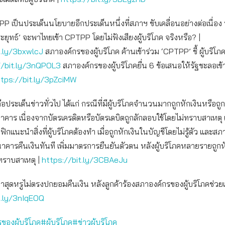
P เป็นประเด็นนโยบายอีกประเด็นหนึ่งที่สภาฯ ขับเคลื่อนอย่างต่อเนื่อ
ระยุทธ์’ จะพาไทยเข้า CPTPP โดยไม่ฟังเสียงผู้บริโภค จริงหรือ? |
t.ly/3bxwlcJ
สภาองค์กรของผู้บริโภค ค้านเข้าร่วม ‘CPTPP’ ชี้ ผู้บริโภ
//bit.ly/3nQPOL3
สภาองค์กรของผู้บริโภคยื่น 6 ข้อเสนอให้รัฐชะลอเข้
ttps://bit.ly/3pZciMW
อประเด็นข่าวทั่วไป ได้แก่ กรณีที่มีผู้บริโภคจำนวนมากถูกหักเงินหรือถูกเ
คาร เนื่องจากบัตรเครดิตหรือบัตรเดบิตถูกลักลอบใช้โดยไม่ทราบสาเหต
ิกแนะนำสิ่งที่ผู้บริโภคต้องทำ เมื่อถูกหักเงินในบัญชีโดยไม่รู้ตัว และส
้ธนาคารคืนเงินทันที เพิ่มมาตรการยืนยันตัวตน หลังผู้บริโภคหลายรายถูก
ทราบสาเหตุ |
https://bit.ly/3CBAeJu
่าสุดหรูไม่ตรงปกยอมคืนเงิน หลังลูกค้าร้องสภาองค์กรของผู้บริโภคช่วย
t.ly/3nIqEOQ
ของผู้บริโภค
#ผู้บริโภค
#ข่าวผู้บริโภค