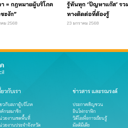
ภา = กฎหมายผู้บริโภค
รู้ทันทุก ‘ปัญหาแก๊ส’ รว
ดชะงัก”
ทางติดต่อที่ต้องรู้
วาคม 2568
23 มกราคม 2568
ี่ยวกับเรา
ข่าวสาร และรณรงค์
ี่ยวกับสภาผู้บริโภค
ประกาศเชิญชวน
งค์กรสมาชิก
อินโฟกราฟิก
่วยงานเขตพื้นที่
วิดีโอเพื่อการเรียนรู้
น่วยงานประจำจังหวัด
มัลติมีเดีย