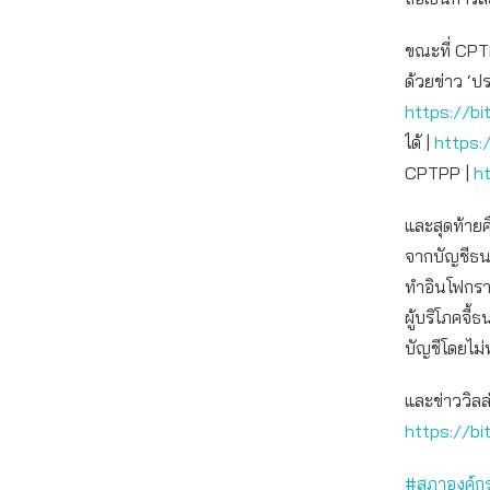
ขณะที่ CPTP
ด้วยข่าว ‘ป
https://bi
ได้ |
https:
CPTPP |
h
และสุดท้ายคื
จากบัญชีธนา
ทำอินโฟกราฟ
ผู้บริโภคจี
บัญชีโดยไม่
และข่าววิลล
https://bi
#สภาองค์กร