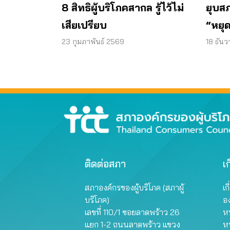
8 สิทธิผู้บริโภคสากล รู้ไว้ไม่
ยุบส
เสียเปรียบ
“หยุ
23 กุมภาพันธ์ 2569
18 ธัน
ติดต่อสภา
เก
สภาองค์กรของผู้บริโภค (สภาผู้
เก
บริโภค)
อ
เลขที่ 110/1 ซอยลาดพร้าว 26
หน
แยก 1-2 ถนนลาดพร้าว แขวง
ห