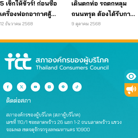
5 เช็กให้ชัวร์! ก่อนซื้อ
เดินตกท่อ รถตกหลุม
เครื่องฟอกอากาศสู้
ถนนทรุด ต้องได้รับการ
PM2.5
เยียวยา!
12 ธันวาคม 2568
9 ตุลาคม 2568
ติดต่อสภา
สภาองค์กรของผู้บริโภค (สภาผู้บริโภค)
เลขที่ 110/1 ซอยลาดพร้าว 26 แยก 1-2 ถนนลาดพร้าว แขวง
จอมพล เขตจตุจักรกรุงเทพมหานคร 10900