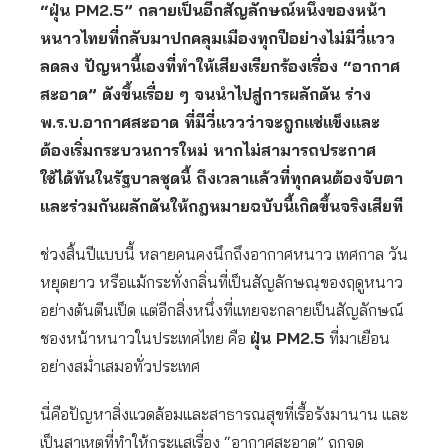
“ฝุ่น
PM2.5” กลายเป็นอีกสัญลักษณ์หนึ่งของหน้า
หนาวไทยที่กลับมาปกคลุมเมืองทุกปีอย่างไม่มีวี่แวว
ลดลง ปัญหานี้เองที่ทำให้เสียงเรียกร้องเรื่อง “อากาศ
สะอาด” ดังขึ้นเรื่อย ๆ จนนำไปสู่การผลักดัน ร่าง
พ.ร.บ.อากาศสะอาด ที่มีวี่แววว่าจะถูกแช่แข็งและ
ต้องเริ่มกระบวนการใหม่ หากไม่สามารถประกาศ
ใช้ได้ทันในรัฐบาลชุดนี้ ถึงเวลาแล้วที่ทุกคนต้องจับตา
และร่วมกันผลักดันให้กฎหมายฉบับนี้เกิดขึ้นจริงเสียที
ช่วงสิ้นปีแบบนี้ หลายคนคงนึกถึงอากาศหนาว เทศกาล วัน
หยุดยาว หรือแม้กระทั่งกลิ่นที่เป็นสัญลักษณฺของฤดูหนาว
อย่างต้นตีนเป็ด แต่อีกสิ่งหนึ่งที่แทยจะกลายเป็นสัญลักษณ์
ชองหน้าหนาวในประเทศไทย คือ
ฝุ่น
PM2.5
ที่มาเยือน
อย่างสม่ำเสมอทั่วประเทศ
นี่คือปัญหาสิ่งแวดล้อมและสาธารณสุขที่เรื้อรังมานาน และ
เป็นสาเหตุที่ทำให้กระแสเรื่อง “อากาศสะอาด” ถูกจุด