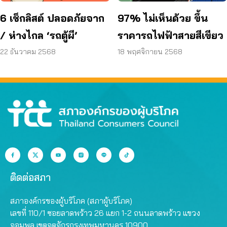
6 เช็กลิสต์ ปลอดภัยจาก
97% ไม่เห็นด้วย ขึ้น
/ ห่างไกล ‘รถตู้ผี’
ราคารถไฟฟ้าสายสีเขียว
22 ธันวาคม 2568
18 พฤศจิกายน 2568
ติดต่อสภา
สภาองค์กรของผู้บริโภค (สภาผู้บริโภค)
เลขที่ 110/1 ซอยลาดพร้าว 26 แยก 1-2 ถนนลาดพร้าว แขวง
จอมพล เขตจตุจักรกรุงเทพมหานคร 10900