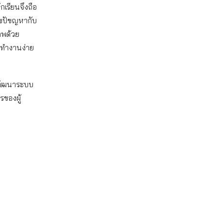
กเรียนจึงถือ
ไขปัขญหากับ
าพด้วย
รทำงานง่าย
รพัฒนาระบบ
ของผู้