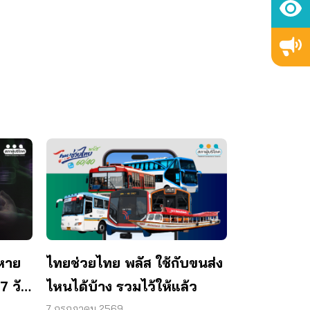
หาย
ไทยช่วยไทย พลัส ใช้กับขนส่ง
7 วัน
ไหนได้บ้าง รวมไว้ให้แล้ว
าท
7 กรกฎาคม 2569