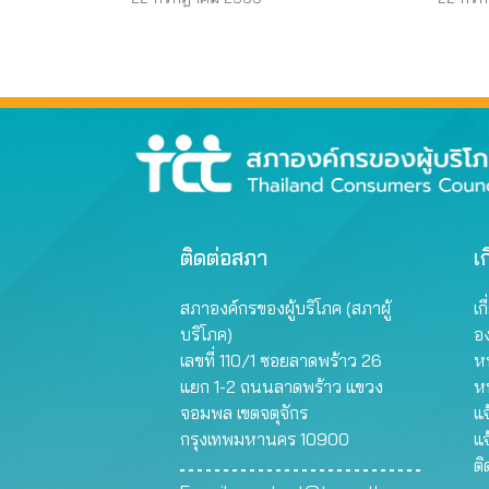
ติดต่อสภา
เก
สภาองค์กรของผู้บริโภค (สภาผู้
เก
บริโภค)
อ
เลขที่ 110/1 ซอยลาดพร้าว 26
หน
แยก 1-2 ถนนลาดพร้าว แขวง
ห
จอมพล เขตจตุจักร
แจ
กรุงเทพมหานคร 10900
แจ
ต