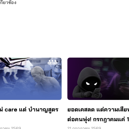
กี่ยวข้อง
ม่ care แต่ บำนาญสูตร
ยอดเคสลด แต่ความเสีย
ต่อคนพุ่ง! กรกฎาคมแค่ 1
สูญแล้วกว่า 521 ล้านบ
กฎาคม 2569
21 กรกฎาคม 2569