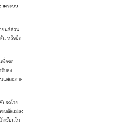
ะขาดระบบ
รถยนต์ส่วน
คัน หรืออีก
นเพื่อขอ
รับส่ง
นในแต่ละภาค
น ขับรถโดย
อดจนดัดแปลง
นักเรียนใน