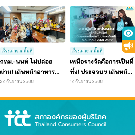
ถือมหาโหด
เรื่องเล่าจากพื้นที่
เรื่องเล่าจากพื้นที่
กทม.-นนท์ ไม่ปล่อย
เหนือรางวัลคือการเป็นที่
ผ่าน! เดินหน้าอาหาร
พึ่ง! ประจวบฯ เดินหน้า
ปลอดภัย ทั้งเฝ้าระวัง-แก้
ช่วยผู้บริโภคด้วยหัวใจ
22 กันยายน 2568
12 กันยายน 2568
ปัญหาเต็มสูบ
และ AI