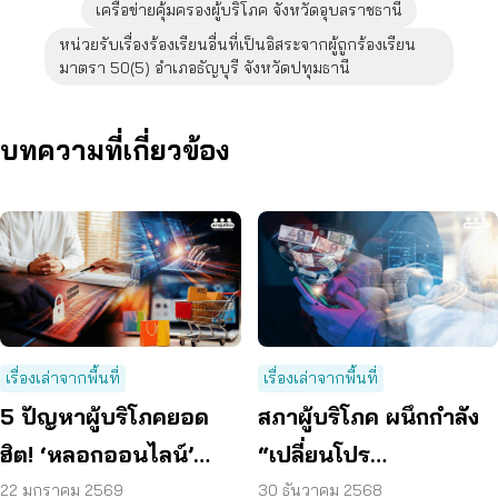
เครือข่ายคุ้มครองผู้บริโภค จังหวัดอุบลราชธานี
หน่วยรับเรื่องร้องเรียนอื่นที่เป็นอิสระจากผู้ถูกร้องเรียน
มาตรา 50(5) อำเภอธัญบุรี จังหวัดปทุมธานี
บทความที่เกี่ยวข้อง
เรื่องเล่าจากพื้นที่
เรื่องเล่าจากพื้นที่
5 ปัญหาผู้บริโภคยอด
สภาผู้บริโภค ผนึกกำลัง
ฮิต! ‘หลอกออนไลน์’
“เปลี่ยนโปร
แชมป์ เยียวยา 9.7 ล้าน
เปลี่ยนแปลง” สู้ศึกค่ามือ
22 มกราคม 2569
30 ธันวาคม 2568