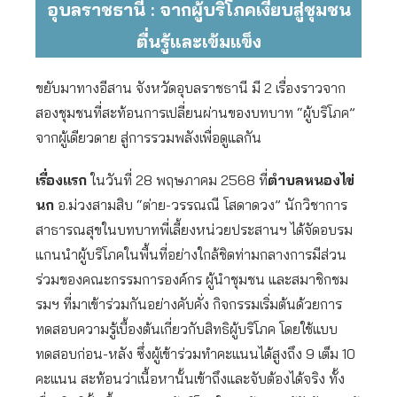
อุบลราชธานี : จากผู้บริโภคเงียบสู่ชุมชน
ตื่นรู้และเข้มแข็ง
ขยับมาทางอีสาน จังหวัดอุบลราชธานี มี 2 เรื่องราวจาก
สองชุมชนที่สะท้อนการเปลี่ยนผ่านของบทบาท “ผู้บริโภค”
จากผู้เดียวดาย สู่การรวมพลังเพื่อดูแลกัน
เรื่องแรก
ในวันที่ 28 พฤษภาคม 2568 ที่
ตำบลหนองไข่
นก
อ.ม่วงสามสิบ “ต่าย-วรรณณี โสดาดวง” นักวิชาการ
สาธารณสุขในบทบาทพี่เลี้ยงหน่วยประสานฯ ได้จัดอบรม
แกนนำผู้บริโภคในพื้นที่อย่างใกล้ชิดท่ามกลางการมีส่วน
ร่วมของคณะกรรมการองค์กร ผู้นำชุมชน และสมาชิกชม
รมฯ ที่มาเข้าร่วมกันอย่างคับคั่ง กิจกรรมเริ่มต้นด้วยการ
ทดสอบความรู้เบื้องต้นเกี่ยวกับสิทธิผู้บริโภค โดยใช้แบบ
ทดสอบก่อน-หลัง ซึ่งผู้เข้าร่วมทำคะแนนได้สูงถึง 9 เต็ม 10
คะแนน สะท้อนว่าเนื้อหานั้นเข้าถึงและจับต้องได้จริง ทั้ง