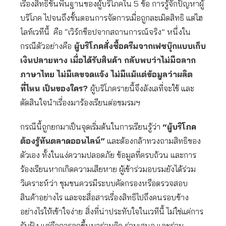
เรื่องสิทธิขั้นพื้นฐานของผู้บริโภคใน 5 ข้อ การรู้จักปัญหาผู้
บริโภค ไปจนถึงขั้นตอนการจัดการเมื่อถูกละเมิดสิทธิ แต่ไฮ
ไลท์เวทีนี้ คือ “เวิร์กช็อปจากสถานการณ์จริง” หนึ่งใน
กรณีตัวอย่างคือ
ผู้บริโภคสั่งซื้อครีมจากเฟซบุ๊กแบบเก็บ
เงินปลายทาง เมื่อได้รับสินค้า กลับพบว่าไม่มีฉลาก
ภาษาไทย ไม่มีเลขจดแจ้ง ไม่มีแม้แต่ข้อมูลว่าผลิต
ที่ไหน เป็นของใคร?
ผู้บริโภครายนี้จึงลังเลที่จะใช้ และ
ตัดสินใจนำเรื่องมาร้องเรียนต่อชมรมฯ
กรณีนี้ถูกยกมาเป็นจุดเริ่มต้นในการเรียนรู้ว่า
“ผู้บริโภค
ต้องรู้ทันตลาดออนไลน์”
และต้องกล้าทวงถามสิทธิของ
ตัวเอง ทั้งในแง่ความปลอดภัย ข้อมูลที่ครบถ้วน และการ
ร้องเรียนหากเกิดความเสียหาย ผู้เข้าร่วมอบรมยังได้ร่วม
วิเคราะห์ว่า ชุมชนควรมีระบบคัดกรองหรือตรวจสอบ
สินค้าอย่างไร และจะสื่อสารเรื่องสิทธิไปถึงคนรอบข้าง
อย่างไรให้เข้าใจง่าย
สิ่งที่น่าประทับใจในเวทีนี้ ไม่ใช่แค่การ
รับฟัง แต่คือการลุกขึ้นมาร่วมคิด ร่วมเสนอ และร่วม