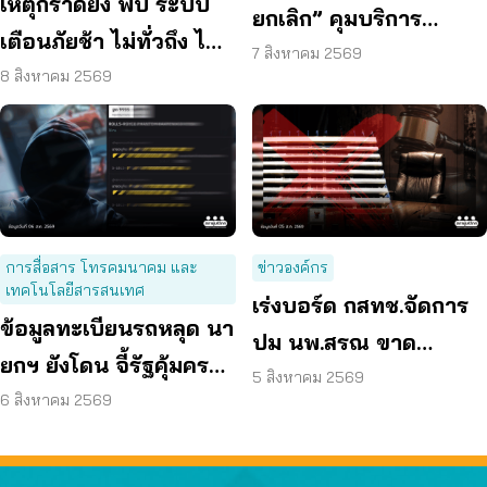
เหตุกราดยิง พบ ระบบ
ยกเลิก” คุมบริการ
เตือนภัยช้า ไม่ทั่วถึง ไม่
ออนไลน์ ต่ออายุสมาชิก
7 สิงหาคม 2569
ชัดเจน
8 สิงหาคม 2569
อัตโนมัติ
การสื่อสาร โทรคมนาคม และ
ข่าวองค์กร
เทคโนโลยีสารสนเทศ
เร่งบอร์ด กสทช.จัดการ
ข้อมูลทะเบียนรถหลุด นา
ปม นพ.สรณ ขาด
ยกฯ ยังโดน จี้รัฐคุ้มครอง
คุณสมบัติ ตามมติ
5 สิงหาคม 2569
ข้อมูลส่วนบุคคล
6 สิงหาคม 2569
กรรมการสรรหา