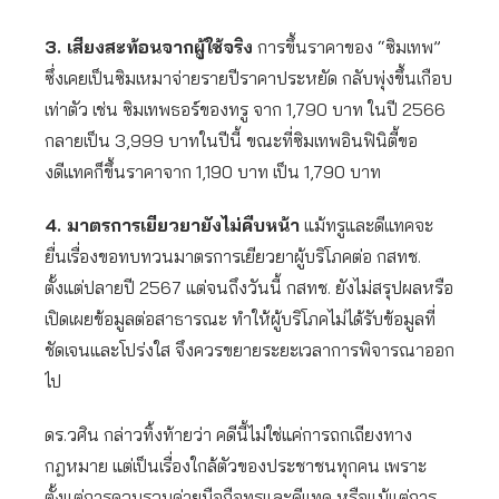
3. เสียงสะท้อนจากผู้ใช้จริง
การขึ้นราคาของ “ซิมเทพ”
ซึ่งเคยเป็นซิมเหมาจ่ายรายปีราคาประหยัด กลับพุ่งขึ้นเกือบ
เท่าตัว เช่น ซิมเทพธอร์ของทรู จาก 1,790 บาท ในปี 2566
กลายเป็น 3,999 บาทในปีนี้ ขณะที่ซิมเทพอินฟินิตี้ขอ
งดีแทคก็ขึ้นราคาจาก 1,190 บาท เป็น 1,790 บาท
4. มาตรการเยียวยายังไม่คืบหน้า
แม้ทรูและดีแทคจะ
ยื่นเรื่องขอทบทวนมาตรการเยียวยาผู้บริโภคต่อ กสทช.
ตั้งแต่ปลายปี 2567 แต่จนถึงวันนี้ กสทช. ยังไม่สรุปผลหรือ
เปิดเผยข้อมูลต่อสาธารณะ ทำให้ผู้บริโภคไม่ได้รับข้อมูลที่
ชัดเจนและโปร่งใส จึงควรขยายระยะเวลาการพิจารณาออก
ไป
ดร.วศิน กล่าวทิ้งท้ายว่า คดีนี้ไม่ใช่แค่การถกเถียงทาง
กฎหมาย แต่เป็นเรื่องใกล้ตัวของประชาชนทุกคน เพราะ
ตั้งแต่การควบรวมค่ายมือถือทรูและดีแทค หรือแม้แต่การ