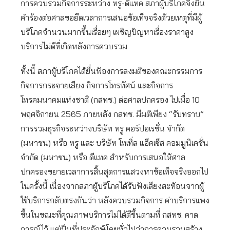
การควบรวมกิจการระหว่าง ทรู-ดีแทค สภาผู้บริโภคจึงยื่น
คำร้องต่อศาลขอยืดเวลาการเสนอข้อเท็จจริงด้วยเหตุที่มีผู้
บริโภคจำนวนมากขึ้นเรื่อยๆ เผชิญปัญหาเรื่องราคาสูง
บริการไม่ดีที่เกิดหลังการควบรวม
ทั้งนี้ สภาผู้บริโภคได้ยื่นฟ้องการลงมติของคณะกรรมการ
กิจการกระจายเสียง กิจการโทรทัศน์ และกิจการ
โทรคมนาคมแห่งชาติ (กสทช.) ต่อศาลปกครอง ไปเมื่อ 10
พฤศจิกายน 2565 ภายหลัง กสทช. มีมติเพียง “รับทราบ”
การรวมธุรกิจระหว่างบริษัท ทรู คอร์ปอเรชั่น จำกัด
(มหาชน) หรือ ทรู และ บริษัท โทเทิ่ล แอ็คเซ็ส คอมมูนิเคชั่น
จำกัด (มหาชน) หรือ ดีแทค สำหรับการเสนอให้ศาล
ปกครองขยายเวลาการสิ้นสุดการแสวงหาข้อเท็จจริงออกไป
ในครั้งนี้ เนื่องจากสภาผู้บริโภคได้รับฟังเสียงสะท้อนจากผู้
ใช้บริการกลับตรงกันว่า หลังควบรวมกิจการ ค่าบริการแพง
ขึ้นในขณะที่คุณภาพบริการไม่ได้ดีขึ้นตามที่ กสทช. คาด
การณ์ไว้ แต่เป็นที่ประจักษ์โดยทั่วไปว่าการควบรวมสร้าง