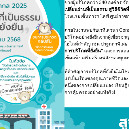
ข่ายผู้บริโภคกว่า 340 องค์กร จ
เปลี่ยนผ่านที่เป็นธรรม สู่วิถีชีวิตที่
โรงแรมเซ็นทารา ไลฟ์ ศูนย์รา
ภายในงานพบกับเวทีเสวนา Consu
บริโภคอย่างยั่งยืนจากผู้เชี่ยวช
ไฮไลท์สำคัญ เช่น ปาฐกถาพิเศษ
การบริโภคที่ยั่งยืน”
และการแถลงข
เข้มแข็ง เสริมสร้างพลังของทุกค
ที่สำคัญการบริโภคที่ยั่งยืนไม่ใช
แต่เป็นเรื่องของคุณภาพชีวิตแ
หนึ่งของการเปลี่ยนแปลง เรียนรู้ 
การคุ้มครองอย่างแท้จริง!