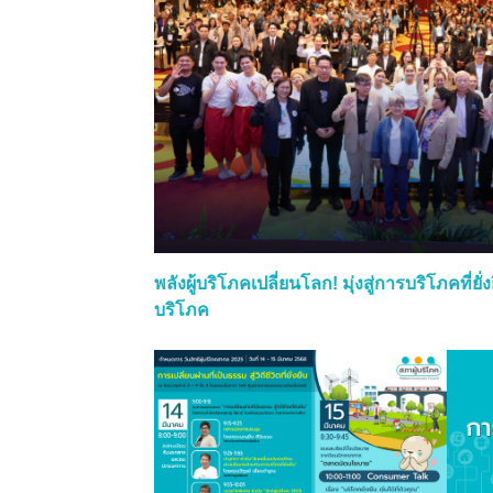
พลังผู้บริโภคเปลี่ยนโลก! มุ่งสู่การบริโภคที่ยั
บริโภค