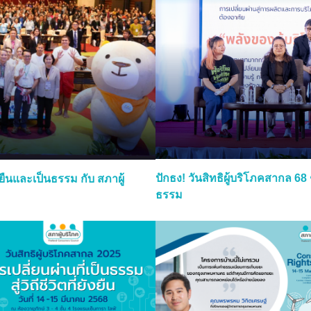
ปักธง! วันสิทธิผู้บริโภคสากล 68
่งยืนและเป็นธรรม กับ สภาผู้
ธรรม