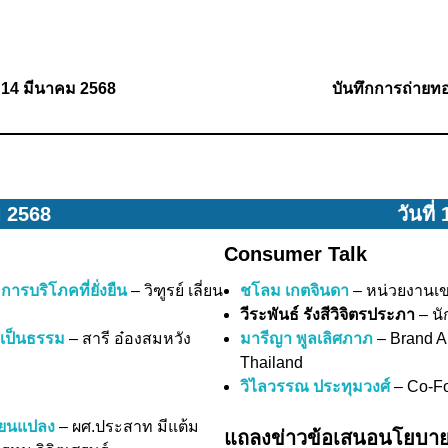
ี่ 14 มีนาคม 2568
บันทึกการถ่ายท
ม 2568
วันที
Consumer Talk
ารบริโภคที่ยั่งยืน
– วิฑูรย์ เลี่ยน
ชโลม เกตจินดา
– หน่วยงานเขต
วีระพันธ์ รังสีวิจิตรประภา
– น
ี่เป็นธรรม
– สารี อ๋องสมหวัง
มารีญา พูลเลิศภาภ
– Brand A
Thailand
วิไลวรรณ ประทุมวงศ์
– Co-F
ี่ยนแปลง
– ผศ.ประสาท มีแต้ม
แถลงข่าวข้อเสนอนโยบา