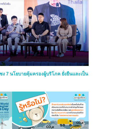
 ชง 7 นโยบายคุ้มครองผู้บริโภค ยั่งยืนและเป็น