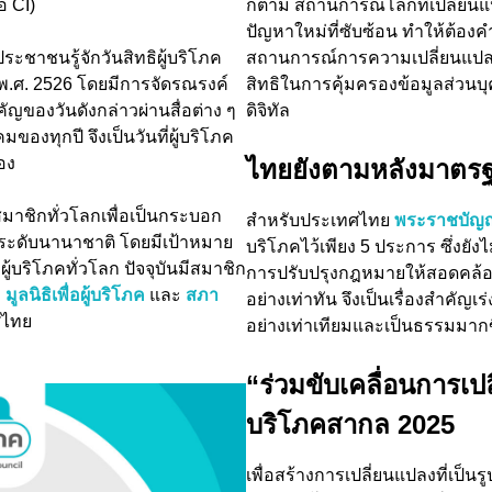
อ CI)
ก็ตาม สถานการณ์โลกที่เปลี่ยนแป
ปัญหาใหม่ที่ซับซ้อน ทำให้ต้องคำน
ชาชนรู้จักวันสิทธิผู้บริโภค
สถานการณ์การความเปลี่ยนแปลงข
คม พ.ศ. 2526 โดยมีการจัดรณรงค์
สิทธิในการคุ้มครองข้อมูลส่วนบ
ของวันดังกล่าวผ่านสื่อต่าง ๆ
ดิจิทัล
มของทุกปี จึงเป็นวันที่ผู้บริโภค
อง
ไทยยังตามหลังมาตร
มาชิกทั่วโลกเพื่อเป็นกระบอก
สำหรับประเทศไทย
พระราชบัญญั
นระดับนานาชาติ โดยมีเป้าหมาย
บริโภคไว้เพียง 5 ประการ ซึ่งยังไ
ู้บริโภคทั่วโลก ปัจจุบันมีสมาชิก
การปรับปรุงกฎหมายให้สอดคล้
ง
มูลนิธิเพื่อผู้บริโภค
และ
สภา
อย่างเท่าทัน จึงเป็นเรื่องสำคัญเ
ศไทย
อย่างเท่าเทียมและเป็นธรรมมากข
“
ร่วมขับเคลื่อนการเปล
บริโภคสากล
2025
เพื่อสร้างการเปลี่ยนแปลงที่เป็น