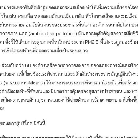
สามารถแทรกซึมลึกเข้าสู่ปอดและกระแสเลือด ทำให้เพิ่มความเสี่ยงต่อโรค
วใจ เช่น หอบหืด หลอดลมอักเสบเฉียบพลัน หัวใจขาดเลือด และมะเร็
มโยงกับการตายก่อนวัยอันควรของประชากรทั่วโลก องค์การอนามัยโลก ประ
กาศภายนอก (ambient air pollution) เป็นสาเหตุสำคัญของการเสียชี
โลก ซึ่งชี้ให้เห็นภาระสุขภาพที่หนักหน่วงจาก PM2.5 ที่ไม่ควรถูกมองข้า
ารเชิงโครงสร้างเพื่อลดความเสี่ยงในระยะยาว
ค ร่วมกับกว่า 60 องค์กรเครือข่ายอากาศสะอาด ออกแถลงการณ์และเรียก
น่วยงานที่เกี่ยวข้องเร่งพิจารณาและผลักดันร่างพระราชบัญญัติบริหารจ
 (พ.ร.บ.อากาศสะอาด) ให้ผ่านกระบวนการพิจารณาโดยเร็ว เพื่อสร้าง
งกำเนิดมลพิษที่ชัดเจนและมีมาตรการคุ้มครองสุขภาพประชาชน และหาก
ะเกิดผลกระทบด้านสุขภาพและค่าใช้จ่ายด้านการรักษาพยาบาลที่เพิ่มขึ้น
รง
องสภาผู้บริโภค มีดังนี้
การพิจารณา พ.ร.บ.อากาศสะอาด
ให้มีกรอบหน้าที่ชัดเจนของหน่วยง