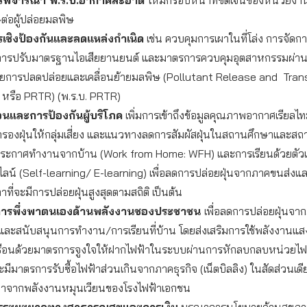
่อผู้ปล่อยมลพิษ
เชิงป้องกันและลดแหล่งกำเนิด
เช่น ควบคุมการเผาในที่โล่ง การจัดกา
 การปรับมาตรฐานไอเสียยานยนต์ และมาตรการควบคุมอุตสาหกรรมผ่
ผยการปลดปล่อยและเคลื่อนย้ายมลพิษ (Pollutant Release and Tran
 หรือ PRTR) (พ.ร.บ. PRTR)
อนและการป้องกันผู้บริโภค
เพิ่มการเข้าถึงข้อมูลคุณภาพอากาศเรียลไท
รองฝุ่นให้กลุ่มเสี่ยง และแนวทางลดการสัมผัสฝุ่นในสถานศึกษาและสถ
ประกาศทำงานจากบ้าน (Work from Home: WFH) และการเรียนด้วยตัว
ไลน์ (Self-learning/ E-learning) เพื่อลดการปล่อยฝุ่นจากภาคขนส่
าที่จะมีการปล่อยฝุ่นสูงสุดตามสถิติ เป็นต้น
มการพึ่งพาตนเองด้านพลังงานชองประชาชน
เพื่อลดการปล่อยฝุ่นจา
และสนับสนุนการทำงาน/การเรียนที่บ้าน โดยส่งเสริมการใช้พลังงานแส
รือนด้วยมาตรการจูงใจให้ฝากไฟฟ้าในระบบผ่านการหักลบกลบหน่วยไฟฟ้
และมีมาตรการรับซื้อไฟฟ้าส่วนเกินจากภาคธุรกิจ (เน็ตบิลลิง) ในสัดส่วนเด
ฟฟ้าจากพลังงานหมุนเวียนของโรงไฟฟ้าเอกชน
รระยะยาวทางสาธารณสุขและการเงิน
บูรณาการนโยบายด้านสุขภา