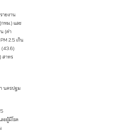
 รายงาน
(กทม.) และ
น (ค่า
น PM 2.5 เกิน
ง (43.6)
) สาทร
ทรา นครปฐม
.5
ละผู้มีโรค
น