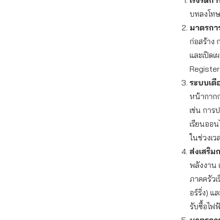
บทลงโทษต
มาตรการ
ก่อสร้าง
และเปิดเ
Register
ระบบเตื
หน้ากากก
เช่น การ
เรียนออน
ในช่วงเวล
ส่งเสริ
พลังงาน 
ภาคครัวเ
อร์ริ่ง) 
รับซื้อไ
มาตรกา