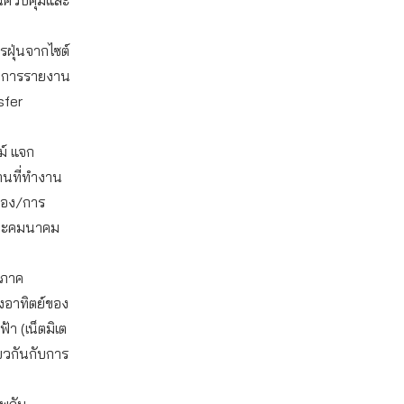
รฝุ่นจากไซต์
านการรายงาน
sfer
ม์ แจก
านที่ทำงาน
เอง/การ
งและคมนาคม
กภาค
งอาทิตย์ของ
า (เน็ตมิเต
ียวกันกับการ
พกับ