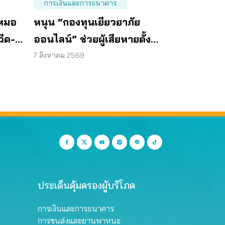
การเงินและการธนาคาร
“หมอ
หนุน “กองทุนเยียวยาภัย
ฉีด-
ออนไลน์” ช่วยผู้เสียหายตั้ง
หลักได้ รวดเร็ว ทันท่วงที
7 สิงหาคม 2569
ประเด็นคุ้มครองผู้บริโภค
การเงินและการธนาคาร
การขนส่งและยานพาหนะ