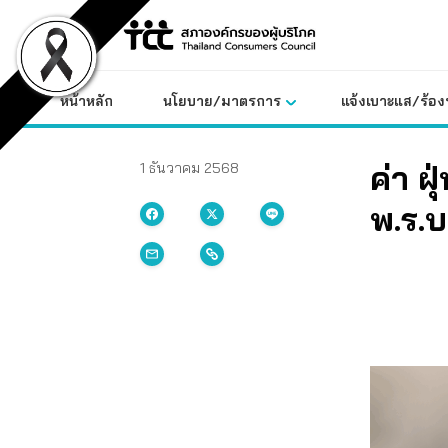
Skip
to
content
หน้าหลัก
นโยบาย/มาตรการ
แจ้งเบาะแส/ร้องท
ค่า ฝ
1 ธันวาคม 2568
พ.ร.