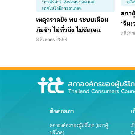
การสื่อสาร โทรคมนาคม และ
อสัง
เทคโนโลยีสารสนเทศ
สภาผู
เหตุกราดยิง พบ ระบบเตือน
‘วันเ
ภัยช้า ไม่ทั่วถึง ไม่ชัดเจน
มีถน
7 สิงห
8 สิงหาคม 2569
ติดต่อสภา
เก
สภาองค์กรของผู้บริโภค (สภาผู้
เก
บริโภค)
อ