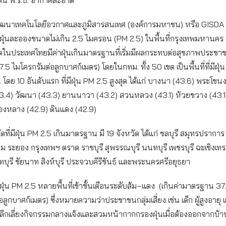
ฒนาเทคโนโลยีอวกาศและภูมิสารสนเทศ (องค์การมหาชน) หรือ GISDA
ุ่นละอองขนาดไม่เกิน 2.5 ไมครอน (PM 2.5) ในพื้นที่กรุงเทพมหานคร 
ในประเทศไทยมีค่าฝุ่นเกินมาตรฐานที่เริ่มมีผลกระทบต่อสุขภาพประชาช
 ไมโครกรัมต่อลูกบาศก์เมตร) โดยในกทม. ทั้ง 50 เขต เป็นพื้นที่ที่มีฝุ่
โดย 10 อันดับแรก ที่มีฝุ่น PM 2.5 สูงสุด ได้แก่ บางนา (43.6) พระโขน
3.4) วัฒนา (43.3) ยานนาวา (43.2) สวนหลวง (43.1) ห้วยขวาง (43.1
องหลาง (42.9) ดินแดง (42.9)
ดที่มีฝุ่น PM 2.5 เกินมาตรฐาน มี 19 จังหวัด ได้แก่ ชลบุรี สมุทรปราการ
 ระยอง กรุงเทพฯ ตราด ราชบุรี สุพรรณบุรี นนทบุรี เพชรบุรี ฉะเชิงเ
ทบุรี ชัยนาท สิงห์บุรี ประจวบคีรีขันธ์ และพระนครศรีอยุธยา
่น PM 2.5 หลายพื้นที่เข้าขั้นเตือนระดับส้ม–แดง (เกินค่ามาตรฐาน 37
ลูกบาศก์เมตร) ซึ่งหมายความว่าประชาชนกลุ่มเสี่ยง เช่น เด็ก ผู้สูงอายุ แ
รหลีกเลี่ยงกิจกรรมกลางแจ้งและสวมหน้ากากกรองฝุ่นเมื่อต้องออกจากบ้า