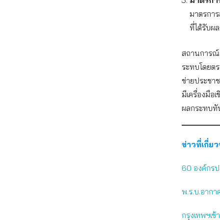
มาตรการ
ที่ได้รับ
สถานการณ์ฝุ
ระทบโดยตรงต
ข่ายประชาชน
มีเครื่องมื
ผลกระทบทั
ข่าวที่เกี่ย
60 องค์กรป
พ.ร.บ.อากาศ
กรุงเทพฯเช้