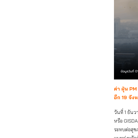
ค่า ฝุ่น 
อีก 19 จั
วันที่ 1 ธ
หรือ GISDA
ระทบต่อสุข
แนะเร่งผลัก