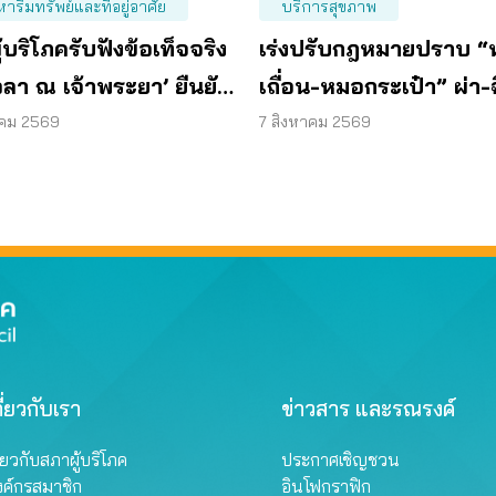
หาริมทรัพย์และที่อยู่อาศัย
บริการสุขภาพ
้บริโภครับฟังข้อเท็จจริง
เร่งปรับกฎหมายปราบ 
วลา ณ เจ้าพระยา’ ยืนยัน
เถื่อน-หมอกระเป๋า” ผ่า-
น 6 ม. รอบอาคาร
จ่ายยา ไม่มีความรู้
าคม 2569
7 สิงหาคม 2569
ี่ยวกับเรา
ข่าวสาร และรณรงค์
ี่ยวกับสภาผู้บริโภค
ประกาศเชิญชวน
งค์กรสมาชิก
อินโฟกราฟิก