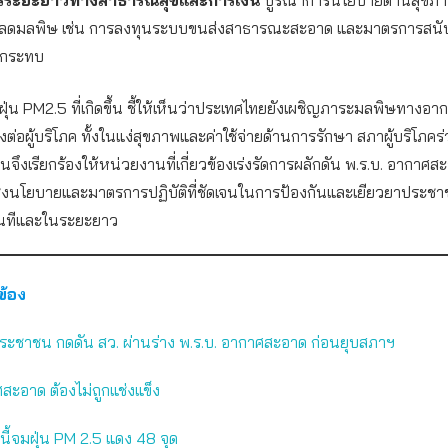
ลดมลพิษ เช่น การลงทุนระบบขนส่งสาธารณะสะอาด และมาตรการสนับส
ผลกระทบ
่น PM2.5 ที่เกิดขึ้น ชี้ให้เห็นว่าประเทศไทยยังเผชิญภาระมลพิษทางอาก
่อผู้บริโภค ทั้งในแง่สุขภาพและค่าใช้จ่ายด้านการรักษา สภาผู้บริโภคร่
จึงเรียกร้องให้หน่วยงานที่เกี่ยวข้องเร่งรัดการผลักดัน พ.ร.บ. อากาศสะอ
อเชิงนโยบายและมาตรการปฏิบัติที่ชัดเจนในการป้องกันและเยียวยาประชาชน
นทีและในระยะยาว
วข้อง
ระชาชน กดดัน สว. ผ่านร่าง พ.ร.บ. อากาศสะอาด ก่อนยุบสภาฯ
สะอาด ต้องไม่ถูกแช่งแข็ง
านี้จมฝุ่น PM 2.5 แดง 48 จุด