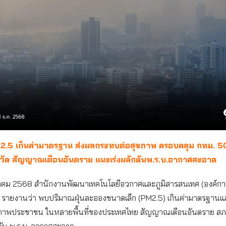
PM 2.5 เกินค่ามาตรฐาน ส่งผลกระทบต่อสุขภาพ ครอบคลุม กทม. 5
งหวัด สัญญาณเตือนอันตราย แนะเร่งผลักดันพ.ร.บ.อากาศสะอาด
ันวาคม 2568 สำนักงานพัฒนาเทคโนโลยีอวกาศและภูมิสารสนเทศ (องค์
 รายงานว่า พบปริมาณฝุ่นละอองขนาดเล็ก (PM2.5) เกินค่ามาตรฐานและ
ภาพประชาชน ในหลายพื้นที่ของประเทศไทย สัญญาณเตือนอันตราย สภาผ
ดัน พ.ร.บ. อากาศสะอาด