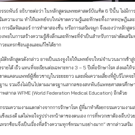
รรถพันธ์ อธิบายต่อว่า ในหลักสูตรแพทยศาสตร์บัณฑิต 6 ปีนั้น ไม่มีก
ริมความงาม ทำให้แพทย์จบใหม่ขาดความรู้และทักษะทั้งภาคทฤษฎีและป
น การฉีดฟิลเลอร์ การทำตาสองชั้น หรือการเสริมจมูก จึงมองว่าหลักสูตร
พียงพอในการสร้างความรู้เชิงลึกและทักษะที่จำเป็นสำหรับการผ่าตัดเสริมจม
ภาวะแทรกซ้อนสูงและแก้ไขได้ยาก
อนุมัติหลักสูตรดังกล่าว อาจเป็นแรงจูงใจให้แพทย์จบใหม่จำนวนมากเข้าสู
างรายได้ เร็ว แทนที่จะเรียนต่อเฉพาะทาง 3 – 5 ปีเพื่อรักษาโรค ส่งผลให้
ดแคลนแพทย์ผู้เชี่ยวชาญในระยะยาว และเพิ่มความเสี่ยงที่ผู้บริโภคจะไ
าตรฐาน รวมถึงไม่เป็นไปตามมาตรฐานสากลของสหพันธ์แพทยศาสตรศึกษาโ
พสากล WFME (World Federation Medical Education) อีกด้วย
กรรมความงามแตกต่างจากการรักษาโรค ผู้ที่มาทำศัลยกรรมความงามส
ภาพแข็งแรงดี แต่ไม่พอใจรูปร่างหน้าตาของตนเอง การที่พวกเขาต้องเจ็บป่ว
รกซ้อนจึงเป็นเรื่องที่สร้างความทุกข์ทรมานอย่างมาก” เขากล่าวเสริม