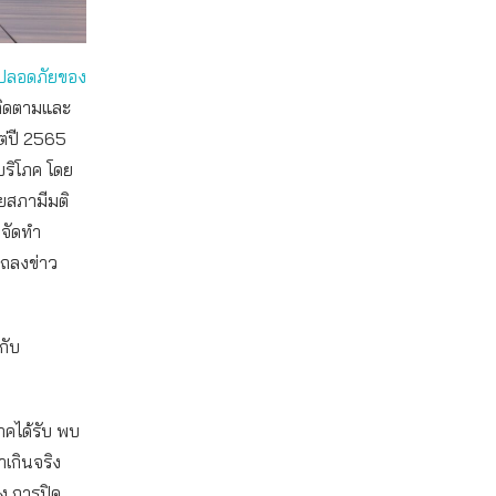
ปลอดภัยของ
้ติดตามและ
แต่ปี 2565
ริโภค โดย
ยสภามีมติ
จัดทำ
แถลงข่าว
กับ
โภคได้รับ พบ
าเกินจริง
ง การปิด