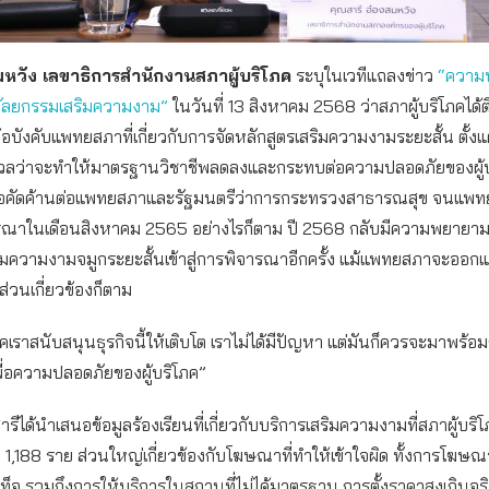
มหวัง เลขาธิการสำนักงานสภาผู้บริโภค
ระบุในเวทีแถลงข่าว
“ความ
อศัลยกรรมเสริมความงาม”
ในวันที่ 13 สิงหาคม 2568 ว่าสภาผู้บริโภคได
ข้อบังคับแพทยสภาที่เกี่ยวกับการจัดหลักสูตรเสริมความงามระยะสั้น ตั้ง
ังวลว่าจะทำให้มาตรฐานวิชาชีพลดลงและกระทบต่อความปลอดภัยของผู้บ
งสือคัดค้านต่อแพทยสภาและรัฐมนตรีว่าการกระทรวงสาธารณสุข จนแพท
ารณาในเดือนสิงหาคม 2565 อย่างไรก็ตาม ปี 2568 กลับมีความพยายาม
ริมความงามจมูกระยะสั้นเข้าสู่การพิจารณาอีกครั้ง แม้แพทยสภาจะออก
ส่วนเกี่ยวข้องก็ตาม
ภคเราสนับสนุนธุรกิจนี้ให้เติบโต เราไม่ได้มีปัญหา แต่มันก็ควรจะมาพร้อม
ื่อความปลอดภัยของผู้บริโภค”
รีได้นำเสนอข้อมูลร้องเรียนที่เกี่ยวกับบริการเสริมความงามที่สภาผู้บริ
มด 1,188 ราย ส่วนใหญ่เกี่ยวข้องกับโฆษณาที่ทำให้เข้าใจผิด ทั้งการโฆษณ
็จ รวมถึงการให้บริการในสถานที่ไม่ได้มาตรฐาน การตั้งราคาสูงเกินจริ