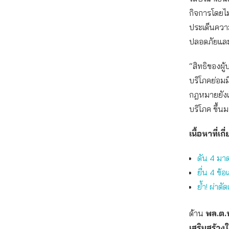
กิจการโดยไม
ประเด็นความ
ปลอดภัยและ
“สิทธิของผู้
บริโภคย่อมม
กฎหมายยังเป
บริโภค ขึ้น
เนื้อหาที่เกี
ดัน 4 มา
ยื่น 4 ข้
ย้ำ! ผ่าตั
ด้าน
พล.ต.
เสริมสร้าง