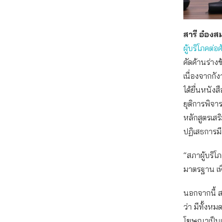
สารี อ๋องส
ผู้บริโภคต่
คัดค้านร่าง
เนื่องจากก
ได้ยื่นหนั
ยุติการพิจ
หลักสูตรเส
ปฏิเสธการมี
“สภาผู้บริโ
มาตรฐาน เพ
นอกจากนี้ สา
ว่า มีทั้งห
โฆษณาเป็นเท