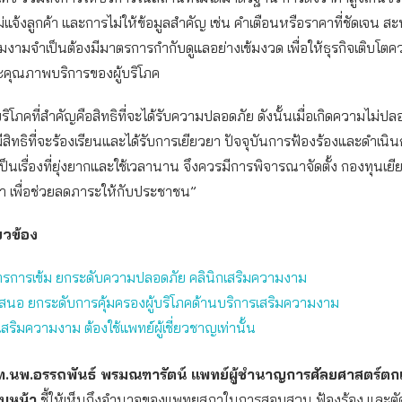
่แจ้งลูกค้า และการไม่ให้ข้อมูลสำคัญ เช่น คำเตือนหรือราคาที่ชัดเจน สะ
งามจำเป็นต้องมีมาตรการกำกับดูแลอย่างเข้มงวด เพื่อให้ธุรกิจเติบโตค
คุณภาพบริการของผู้บริโภค
บริโภคที่สำคัญคือสิทธิที่จะได้รับความปลอดภัย ดังนั้นเมื่อเกิดความไม่ปลอ
ีสิทธิที่จะร้องเรียนและได้รับการเยียวยา ปัจจุบันการฟ้องร้องและดำเน
็นเรื่องที่ยุ่งยากและใช้เวลานาน จึงควรมีการพิจารณาจัดตั้ง กองทุนเยีย
มา เพื่อช่วยลดภาระให้กับประชาชน”
่ยวข้อง
ตรการเข้ม ยกระดับความปลอดภัย คลินิกเสริมความงาม
อเสนอ ยกระดับการคุ้มครองผู้บริโภคด้านบริการเสริมความงาม
ดเสริมความงาม ต้องใช้แพทย์ผู้เชี่ยวชาญเท่านั้น
ท.นพ.อรรถพันธ์ พรมณฑารัตน์ แพทย์ผู้ชำนาญการศัลยศาสตร์ตก
ใบหน้า
ชี้ให้เห็นถึงอำนาจของแพทยสภาในการสอบสวน ฟ้องร้อง และตัดส