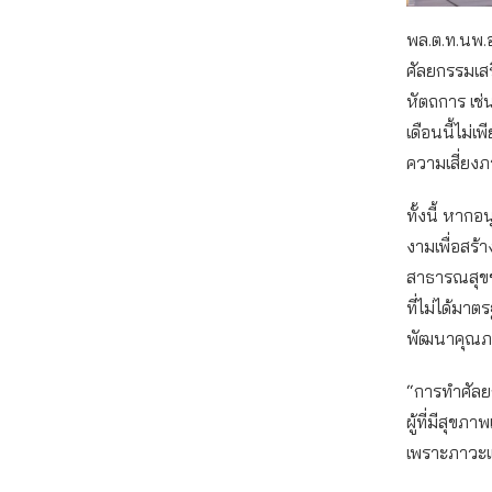
พล.ต.ท.นพ.อ
ศัลยกรรมเส
หัตถการ เช่
เดือนนี้ไม่เ
ความเสี่ยง
ทั้งนี้ หาก
งามเพื่อสร้
สาธารณสุขขา
ที่ไม่ได้ม
พัฒนาคุณภา
“การทำศัลย
ผู้ที่มีสุข
เพราะภาวะแท