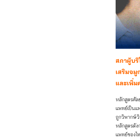
สภาผู้บร
เสริมจมู
และเพิ่ม
หลักสูตรศัล
แพทย์เป็นแพ
ถูกวิพากษ์ว
หลักสูตรด
แพทย์ของไ