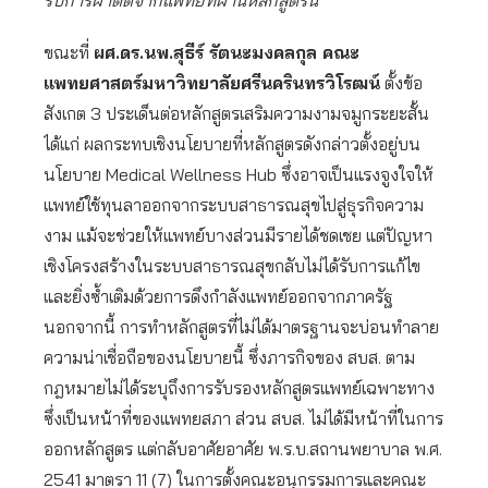
รับการผ่าตัดจากแพทย์ที่ผ่านหลักสูตรนี้”
ขณะที่
ผศ.ดร.นพ.สุธีร์ รัตนะมงคลกุล
คณะ
แพทยศาสตร์มหาวิทยาลัยศรีนครินทรวิโรฒน์
ตั้งข้อ
สังเกต 3 ประเด็นต่อหลักสูตรเสริมความงามจมูกระยะสั้น
ได้แก่ ผลกระทบเชิงนโยบายที่หลักสูตรดังกล่าวตั้งอยู่บน
นโยบาย Medical Wellness Hub ซึ่งอาจเป็นแรงจูงใจให้
แพทย์ใช้ทุนลาออกจากระบบสาธารณสุขไปสู่ธุรกิจความ
งาม แม้จะช่วยให้แพทย์บางส่วนมีรายได้ชดเชย แต่ปัญหา
เชิงโครงสร้างในระบบสาธารณสุขกลับไม่ได้รับการแก้ไข
และยิ่งซ้ำเติมด้วยการดึงกำลังแพทย์ออกจากภาครัฐ
นอกจากนี้ การทำหลักสูตรที่ไม่ได้มาตรฐานจะบ่อนทำลาย
ความน่าเชื่อถือของนโยบายนี้ ซึ่งภารกิจของ สบส. ตาม
กฎหมายไม่ได้ระบุถึงการรับรองหลักสูตรแพทย์เฉพาะทาง
ซึ่งเป็นหน้าที่ของแพทยสภา ส่วน สบส. ไม่ได้มีหน้าที่ในการ
ออกหลักสูตร แต่กลับอาศัยอาศัย พ.ร.บ.สถานพยาบาล พ.ศ.
2541 มาตรา 11 (7) ในการตั้งคณะอนุกรรมการและคณะ