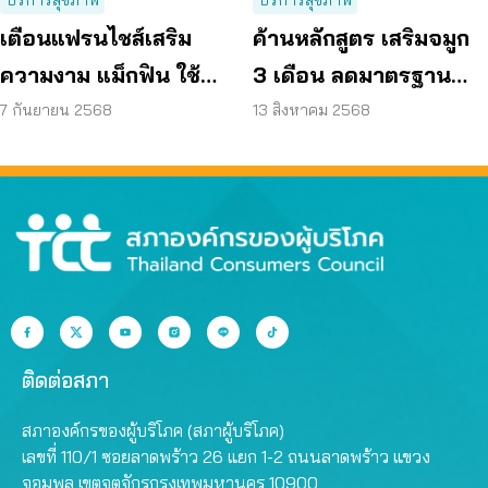
เตือนแฟรนไชส์เสริม
ค้านหลักสูตร เสริมจมูก
ความงาม แม็กฟิน ใช้
3 เดือน ลดมาตรฐาน
ผลิตภัณฑ์ไม่ผ่าน อย.
แพทย์ เสี่ยงอันตรายผู้
7 กันยายน 2568
13 สิงหาคม 2568
บริโภค
ติดต่อสภา
สภาองค์กรของผู้บริโภค (สภาผู้บริโภค)
เลขที่ 110/1 ซอยลาดพร้าว 26 แยก 1-2 ถนนลาดพร้าว แขวง
จอมพล เขตจตุจักรกรุงเทพมหานคร 10900