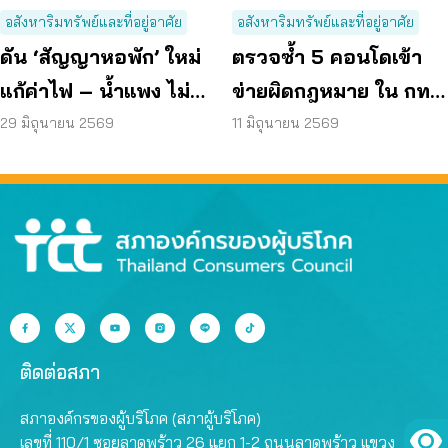
อสังหาริมทรัพย์และที่อยู่อาศัย
อสังหาริมทรัพย์และที่อยู่อาศัย
ดัน ‘สัญญาหอพัก’ ใหม่
ตรวจซ้ำ 5 คอนโดเข้า
แก้ค่าไฟ – น้ำแพง ไม่
ข่ายผิดกฎหมาย ใน กทม.
คืนเงินประกัน
พบยังไม่แก้ไข ปล่อยผู้
29 มิถุนายน 2569
11 มิถุนายน 2569
อาศัยเสี่ยงภัย
ติดต่อสภา
สภาองค์กรของผู้บริโภค (สภาผู้บริโภค)
เลขที่ 110/1 ซอยลาดพร้าว 26 แยก 1-2 ถนนลาดพร้าว แขวง