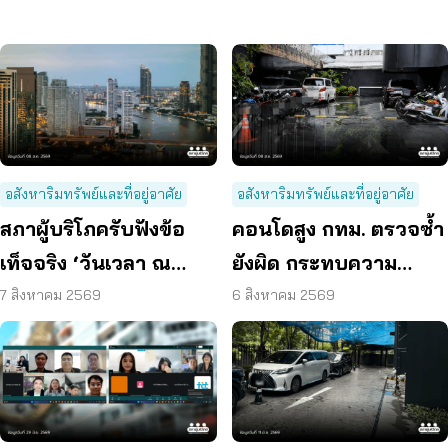
อสังหาริมทรัพย์และที่อยู่อาศัย
อสังหาริมทรัพย์และที่อยู่อาศัย
สภาผู้บริโภครับฟังข้อ
คอนโดสูง กทม. ตรวจซ้ำ
เท็จจริง ‘วันเวลา ณ
ยังผิด กระทบความ
เจ้าพระยา’ ยืนยันมีถนน
ปลอดภัย
7 สิงหาคม 2569
6 สิงหาคม 2569
6 ม. รอบอาคาร