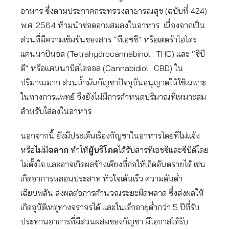
อาหาร ซึ่งตามประกาศกระทรวงสาธารณสุข (ฉบับที่ 424)
พ.ศ. 2564 ห้ามนำช่อดอกผสมลงในอาหาร เนื่องจากเป็น
ส่วนที่มีความเข้มข้นของสาร “ทีเอชซี” หรือเตตร้าไฮโดร
แคนนาบินอล (Tetrahydrocannabinol : THC) และ “ซีบี
ดี” หรือแคนนาบิสไดออล (Cannabidiol : CBD) ใน
ปริมาณมาก ส่วนน้ำมันกัญชาปัจจุบันอนุญาตให้ใช้เฉพาะ
ในทางการแพทย์ จึงยังไม่มีการกำหนดปริมาณที่เหมาะสม
สำหรับใส่ลงในอาหาร
นอกจากนี้ ยังมีประเด็นเรื่องกัญชาในอาหารโดยที่ไม่แจ้ง
หรือไม่มี
ฉลาก
ทำให้
ผู้บริโภค
ได้รับสารทีเอชซีและซีบีดีโดย
ไม่ตั้งใจ และอาจเกิดผลข้างเคียงที่ก่อให้เกิดอันตรายได้ เช่น
เกิดอาการหลอนประสาท หัวใจเต้นเร็ว ความดันต่ำ
เฉียบพลัน ส่งผลต่อการคำนวณระยะผิดพลาด ซึ่งส่งผลให้
เกิดอุบัติเหตุทางจราจรได้ และในเด็กอายุต่ำกว่า 5 ปีที่รับ
ประทานอาการที่มีส่วนผสมของกัญชา มีโอกาสได้รับ