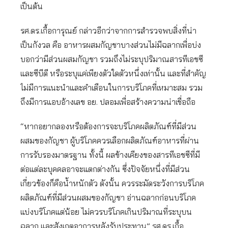
เป็นต้น
รศ.ดร.เกื้อการุณย์ กล่าวอีกว่าจากการสำรวจพบสิ่งที่น่า
เป็นกังวล คือ อาหารผสมกัญชาบางส่วนไม่มีฉลากเพื่อบ่ง
บอกว่ามีส่วนผสมกัญชา รวมถึงไม่ระบุปริมาณสารทีเอชซี
และซีบีดี หรือระบุแค่เพียงตัวใดตัวหนึ่งเท่านั้น และที่สำคัญ
ไม่มีการแนะนำและคำเตือนในการบริโภคที่เหมาะสม รวม
ถึงมีการแอบอ้างเลข อย. ปลอมเพื่อสร้างความน่าเชื่อถือ
“หากอยากลองหรือต้องการจะบริโภคผลิตภัณฑ์ที่มีส่วน
ผสมของกัญชา ผู้บริโภคควรเลือกผลิตภัณฑ์อาหารที่ผ่าน
การรับรองมาตรฐาน ทั้งนี้ ผลข้างเคียงของสารทีเอชซีที่มี
ต่อแต่ละบุคคลอาจะแตกต่างกัน ซึ่งปัจจัยหนึ่งที่มีส่วน
เกี่ยวข้องก็คือน้ำหนักตัว ดังนั้น ควรระมัดระวังการบริโภค
ผลิตภัณฑ์ที่มีส่วนผสมของกัญชา อ่านฉลากก่อนบริโภค
แบ่งบริโภคแต่น้อย ไม่ควรบริโภคเกินปริมาณที่ระบุบน
ฉลาก และสังเกตอาการหลังรับประทาน” รศ.ดร.เกื้อ