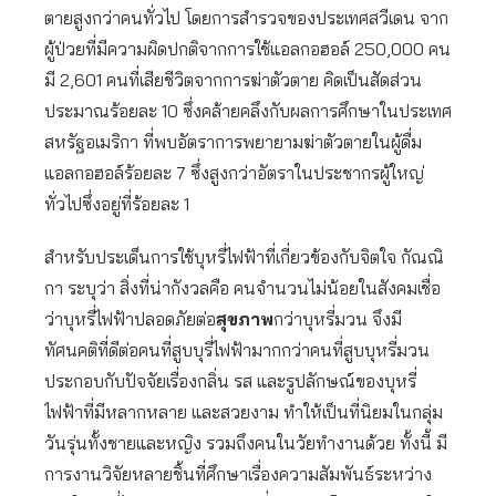
ตายสูงกว่าคนทั่วไป โดยการสำรวจของประเทศสวีเดน จาก
ผู้ป่วยที่มีความผิดปกติจากการใช้แอลกอฮอล์ 250,000 คน
มี 2,601 คนที่เสียชีวิตจากการฆ่าตัวตาย คิดเป็นสัดส่วน
ประมาณร้อยละ 10 ซึ่งคล้ายคลึงกับผลการศึกษาในประเทศ
สหรัฐอเมริกา ที่พบอัตราการพยายามฆ่าตัวตายในผู้ดื่ม
แอลกอฮอล์ร้อยละ 7 ซึ่งสูงกว่าอัตราในประชากรผู้ใหญ่
ทั่วไปซึ่งอยู่ที่ร้อยละ 1
สำหรับประเด็นการใช้บุหรี่ไฟฟ้าที่เกี่ยวข้องกับจิตใจ กัณณิ
กา ระบุว่า สิ่งที่น่ากังวลคือ คนจำนวนไม่น้อยในสังคมเชื่อ
ว่าบุหรี่ไฟฟ้าปลอดภัยต่อ
สุขภาพ
กว่าบุหรี่มวน จึงมี
ทัศนคติที่ดีต่อคนที่สูบบุรี่ไฟฟ้ามากกว่าคนที่สูบบุหรี่มวน
ประกอบกับปัจจัยเรื่องกลิ่น รส และรูปลักษณ์ของบุหรี่
ไฟฟ้าที่มีหลากหลาย และสวยงาม ทำให้เป็นที่นิยมในกลุ่ม
วันรุ่นทั้งชายและหญิง รวมถึงคนในวัยทำงานด้วย ทั้งนี้ มี
การงานวิจัยหลายชิ้นที่ศึกษาเรื่องความสัมพันธ์ระหว่าง