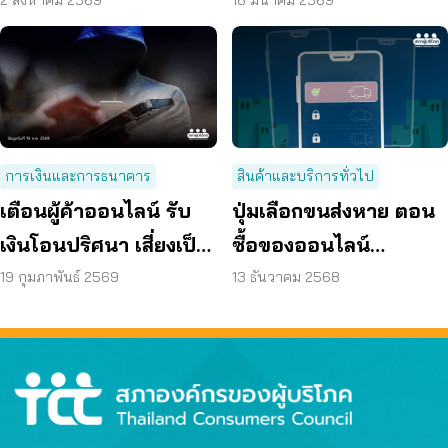
สินค้าเฉพาะบุคคล
ขาย คุมแพลตฟอร์ม
การเงินและการธนาคาร
สินค้าและบริการทั่วไป
เตือนผู้ค้าออนไลน์ รับ
ปุ่มเลือกขนส่งหาย ตอน
เงินโอนปริศนา เสี่ยงเป็น
ซื้อของออนไลน์
บัญชีม้าไม่รู้ตัว
แพลตฟอร์มเข้าข่าย
19 กุมภาพันธ์ 2569
13 ธันวาคม 2568
ผูกขาด