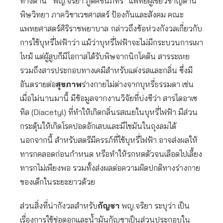
ทางด้าน
“พญ.จริยา ภูดิศชินภัทร” แพทย์ผู้เชี่ยวชาญด้าน
พิษวิทยา ภาควิชาเวชศาสตร์ ป้องกันและสังคม คณะ
แพทยศาสตร์ศิริราชพยาบาล
กล่าวถึงข้อห่วงกังวลเกี่ยวกับ
การใช้บุหรี่ไฟฟ้าว่า แม้ว่าบุหรี่ไฟฟ้าจะไม่มีกระบวนการเผา
ไหม้ แต่ผู้สูบก็มีโอกาสได้รับพิษจากนิกโคติน สารระเหย
รวมถึงสารประกอบทางเคมีสำหรับแต่งรสและกลิ่น ซึ่งมี
อันตรายต่อ
สุขภาพ
ร่างกายไม่ต่างจากบุหรี่ธรรมดา เช่น
เมื่อไม่นานมานี้ มีข้อมูลจากงานวิจัยที่บ่งชีว่า สารไดอาเซ
ทิล (Diacetyl) ที่ทำให้เกิดกลิ่นรสเนยในบุหรี่ไฟฟ้า มีส่วน
กระตุ้นให้เกิดโรคปอดอักเสบและมีไขมันในถุงลมได้
นอกจากนี้ สำหรับสตรีมีครรภ์ที่ใช้บุหรี่ไฟฟ้า อาจส่งผลให้
ทารกคลอดก่อนกำหนด หรือทำให้รกหดตัวจนเลือดไปเลี้ยง
ทารกไม่เพียงพอ รวมทั้งส่งผลต่อความผิดปกติทางร่างกาย
ของเด็กในระยะยาวด้วย
ส่วนสิ่งที่น่ากังวลสำหรับ
กัญชา
พญ.จริยา ระบุว่า เป็น
เรื่องการใช้ช่อดอกและน้ำมันกัญชาเป็นส่วนประกอบใน