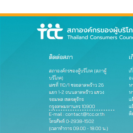
ติดต่อสภา
เก
สภาองค์กรของผู้บริโภค (สภาผู้
เก
บริโภค)
อ
เลขที่ 110/1 ซอยลาดพร้าว 26
หน
แยก 1-2 ถนนลาดพร้าว แขวง
ห
จอมพล เขตจตุจักร
แจ
กรุงเทพมหานคร 10900
แจ
ต
E-mail :
contact@tcc.or.th
โทรศัพท์ 0-2938-1502
(เวลาทำการ 09.00 - 18.00 น.)