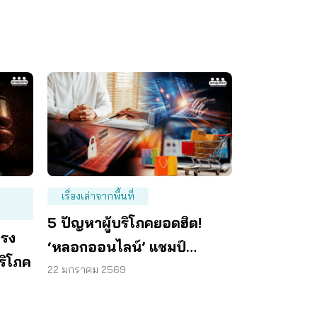
เรื่องเล่าจากพื้นที่
5 ปัญหาผู้บริโภคยอดฮิต!
ิรง
‘หลอกออนไลน์’ แชมป์
ริโภค
เยียวยา 9.7 ล้าน
22 มกราคม 2569