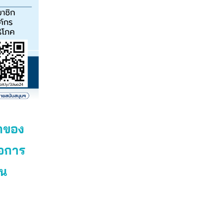
ิกของ
่อการ
ยน