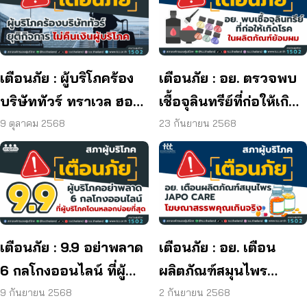
เตือนภัย : ผู้บริโภคร้อง
เตือนภัย : อย. ตรวจพบ
บริษัททัวร์ ทราเวล ฮอลิ
เชื้อจุลินทรีย์ที่ก่อให้เกิด
เดย์ ยุติกิจการ ไม่คืนเงิน
โรค และพบแบคทีเรีย
9 ตุลาคม 2568
23 กันยายน 2568
ผู้บริโภค
ยีสต์ และรา เกิน
มาตรฐานกำหนด ใน
ผลิตภัณฑ์ย้อมผม
เตือนภัย : 9.9 อย่าพลาด
เตือนภัย : อย. เตือน
6 กลโกงออนไลน์ ที่ผู้
ผลิตภัณฑ์สมุนไพร
บริโภคโดนหลอกบ่อย
JAPO CARE โฆษณา
9 กันยายน 2568
2 กันยายน 2568