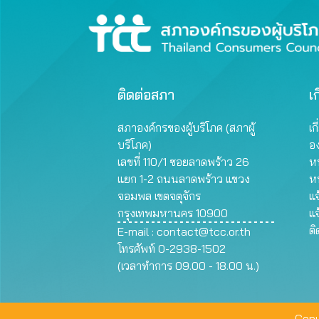
ติดต่อสภา
เก
สภาองค์กรของผู้บริโภค (สภาผู้
เก
บริโภค)
อ
เลขที่ 110/1 ซอยลาดพร้าว 26
หน
แยก 1-2 ถนนลาดพร้าว แขวง
ห
จอมพล เขตจตุจักร
แจ
กรุงเทพมหานคร 10900
แจ
ต
E-mail :
contact@tcc.or.th
โทรศัพท์ 0-2938-1502
(เวลาทำการ 09.00 - 18.00 น.)
Copy