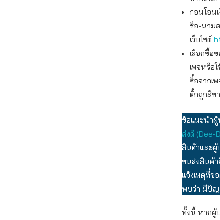
ก่อนโอนเ
ชื่อ-นาม
เว็บไซต์
h
เลือกซื้
เพจหรือใ
ซื้อจากเพ
ติ๊กถูกสีข
ข้อแนะนำผู้
ส่งดี (Dee-
สินค้าและผู
ขนส่งสินค้าถ
แจ้งเหตุที่ข
พบว่า มีปัญ
ทั้งนี้ หาก