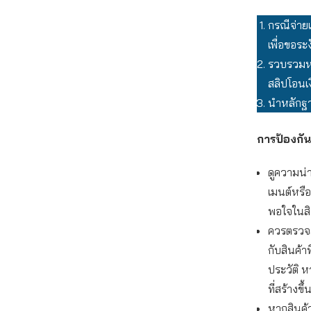
กรณีจ่าย
เพื่อขอระ
รวบรวมหล
สลิปโอนเง
นำหลักฐา
การป้องกัน
ดูความน่า
เมนต์หรื
พอใจในสิน
ควรตรวจสอ
กับสินค้า
ประวัติ ห
ที่สร้างข
หากสินค้