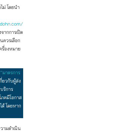
อไม่ โดยนำ
adohn.com/
องจากการเปิด
็นควรเลือก
เครื่องหมาย
“มาตรการ
่ยวกับผู้ส่ง
้บริการ
ริโภคมีโอกาส
นได้ โดยหาก
งความดำเนิน