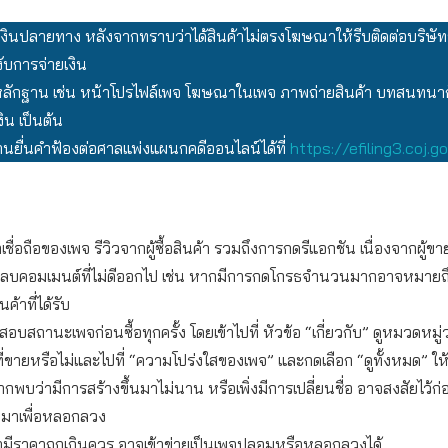
เงินปลายทาง หลังจากทราบว่าได้สินค้าไม่ตรงโฆษณาให้รีบติดต่อบริษัท
งับการจ่ายเงิน
ักฐาน เช่น หน้าโปรไฟล์เพจ โฆษณาในเพจ ภาพถ่ายสินค้า บทสนทนากั
ิน เป็นต้น
นยื่นคำฟ้องต่อศาลแพ่งแผนกคดีออนไลน์ได้ที่
https://efiling3.coj.go
เชื่อถือของเพจ รีวิวจากผู้ซื้อสินค้า รวมถึงการกดรีแอกชัน เนื่องจากผู้
อลบคอมเมนต์ที่ไม่ดีออกไป เช่น หากมีการกดโกรธจำนวนมากอาจหมายถึงผู
ค้าที่ได้รับ
บสถานะเพจก่อนซื้อทุกครั้ง โดยเข้าไปที่ หัวข้อ “เกี่ยวกับ” ดูหมวดหมู
ที่ขายหรือไม่และไปที่ “ความโปร่งใสของเพจ” และกดเลือก “ดูทั้งหมด” ให
ากพบว่ามีการสร้างขึ้นมาไม่นาน หรือเพิ่งมีการเปลี่ยนชื่อ อาจสงสัยไว้ก่
ึ้นมาเพื่อหลอกลวง
ามีราคาถูกเกินควร อาจเข้าข่ายเป็นเพจปลอมหรือหลอกลวงได้