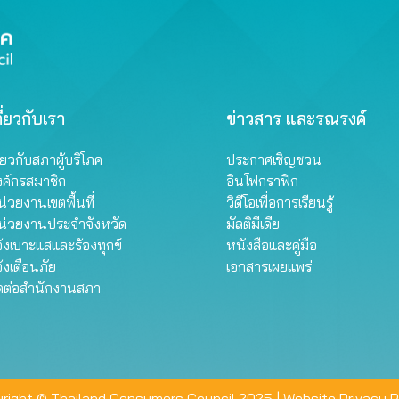
ี่ยวกับเรา
ข่าวสาร และรณรงค์
ี่ยวกับสภาผู้บริโภค
ประกาศเชิญชวน
งค์กรสมาชิก
อินโฟกราฟิก
่วยงานเขตพื้นที่
วิดีโอเพื่อการเรียนรู้
น่วยงานประจำจังหวัด
มัลติมีเดีย
้งเบาะแสและร้องทุกข์
หนังสือและคู่มือ
้งเตือนภัย
เอกสารเผยแพร่
ิดต่อสำนักงานสภา
right © Thailand Consumers Council 2025 |
Website Privacy P