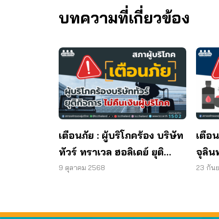
บทความที่เกี่ยวข้อง
เตือนภัย : ผู้บริโภคร้อง บริษัท
เตือน
ทัวร์ ทราเวล ฮอลิเดย์ ยุติ
จุลิน
กิจการ ไม่คืนเงินผู้บริโภค
พบแบค
9 ตุลาคม 2568
23 กัน
มาต
ผลิต