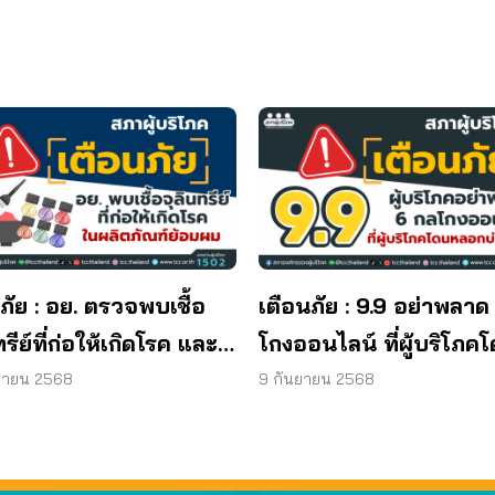
ภัย : อย. ตรวจพบเชื้อ
เตือนภัย : 9.9 อย่าพลาด
ทรีย์ที่ก่อให้เกิดโรค และ
โกงออนไลน์ ที่ผู้บริโภค
ทีเรีย ยีสต์ และรา เกิน
หลอกบ่อยที่สุด
ยายน 2568
9 กันยายน 2568
รฐานกำหนด ใน
ภัณฑ์ย้อมผม