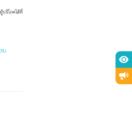
ริโภคได้ที่
O1U