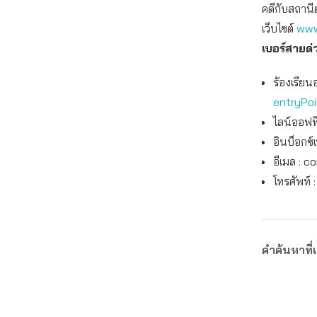
คดีกับสถานี
เว็บไซต์
www
เบอร์สายด่
ร้องเรียน
entryPo
ไลน์ออฟฟิ
อินบ็อกซ์
อีเมล :
co
โทรศัพท์ 
คำค้นหาที่เ