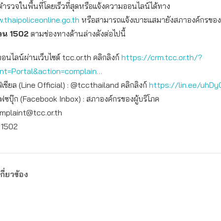
ตำรวจในพื้นที่โดยเร็วที่สุดหรือแจ้งความออนไลน์ได้ทาง
.thaipoliceonline.go.th
หรือสามารถแจ้งเบาะแสมายังสภาองค์กรของผู้บ
วน
1502
ตามช่องทางด้านล่างดังต่อไปนี้
ออนไลน์ผ่านเว็บไซต์ tcc.or.th คลิกลิงก์
https://crm.tcc.or.th/?
int=Portal&action=c
omplain…
เชียล (Line Official) : @tccthailand คลิกลิงก์
https://lin.ee/uhDy
เฟซบุ๊ก (Facebook Inbox) : สภาองค์กรของผู้บริโภค
mplaint@tcc.or.th
: 1502
กี่ยวข้อง