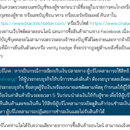
งินควรตรวจสอบเลขบัญชีของผู้ขายก่อนว่ามีชื่ออยู่ในรายการคนโกงหรื
สกุลของผู้ขาย หรือเลขบัญชีธนาคาร หรือเบอร์พร้อมเพย์ ค้นหาใน
ttps://www.blacklistseller.com/
หรือเว็บไซต์
https://www.chal
อของผ่านเว็บไซต์ตลาดออนไลน์ แทนการซื้อสินค้าผ่านทาง Facebook เนื่
ช้บัญชีบุคคลจะไม่สามารถตรวจสอบเจ้าของบัญชีได้โดยง่ายและหากจำเป
จที่มีการยืนยันตัวตนหรือ verify badge ที่จะปรากฏอยู่ด้านหลังชื่อเป็น
าว
บริโภค : หากเป็นกรณีการเรียกเก็บเงินปลายทาง ผู้บริโภคสามารถใช้สิทธิ
Delivery)”
ให้ผู้ประกอบธุรกิจให้บริการขนส่งสินค้า ต้องระบุรายละเอียดเกี
้ประกอบธุรกิจ ชื่อสกุลผู้รับเงินพร้อมหมายเลขติดตามพัสดุ กำหนดให้ผู้ให
ือเงินค่าสินค้าเป็นระยะเวลา 5 วันก่อนนำส่งเงินให้กับผู้ขาย เพื่อให้ผู้บ
อคืนสินค้าและขอเงินคืน ให้สิทธิผู้บริโภคสามารถเปิดดูสินค้าก่อนชำระเงิ
หา ผู้บริโภคสามารถปฏิเสธการชำระเงินและไม่รับสินค้าได้
ผู้บริโภคท่านใดได้รับความเสียหายจากการซื้อสินค้าออนไลน์ สามารถแจ้