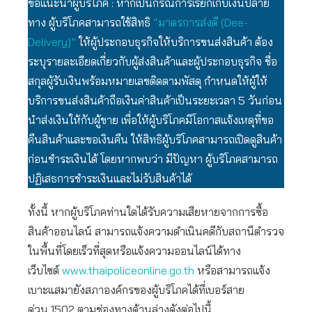
ข้อแนะนำผู้บริโภค : หากเป็นกรณีการเรียกเก็บเงินปลาย
ทาง ผู้บริโภคสามารถใช้สิทธิ
“มาตรการส่งดี (Dee-
Delivery)”
ให้ผู้ประกอบธุรกิจให้บริการขนส่งสินค้า ต้อง
ระบุรายละเอียดเกี่ยวกับผู้ส่งสินค้าและผู้ประกอบธุรกิจ ชื่อ
สกุลผู้รับเงินพร้อมหมายเลขติดตามพัสดุ กำหนดให้ผู้ให้
บริการขนส่งสินค้าถือเงินค่าสินค้าเป็นระยะเวลา 5 วันก่อน
นำส่งเงินให้กับผู้ขาย เพื่อให้ผู้บริโภคมีโอกาสแจ้งเหตุที่ขอ
คืนสินค้าและขอเงินคืน ให้สิทธิผู้บริโภคสามารถเปิดดูสินค้า
ก่อนชำระเงินได้ โดยหากพบว่า มีปัญหา ผู้บริโภคสามารถ
ปฏิเสธการชำระเงินและไม่รับสินค้าได้
ทั้งนี้ หากผู้บริโภคท่านใดได้รับความเสียหายจากการซื้อ
สินค้าออนไลน์ สามารถแจ้งความดำเนินคดีกับสถานีตำรวจ
ในพื้นที่โดยเร็วที่สุดหรือแจ้งความออนไลน์ได้ทาง
เว็บไซต์
www.thaipoliceonline.go.th
หรือสามารถแจ้ง
เบาะแสมายังสภาองค์กรของผู้บริโภคได้ที่เบอร์สาย
ด่วน 1502 ตามช่องทางด้านล่างดังต่อไปนี้