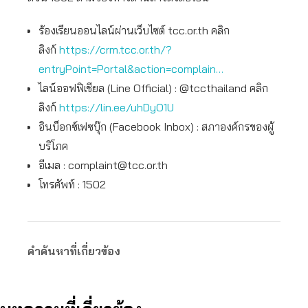
ร้องเรียนออนไลน์ผ่านเว็บไซต์ tcc.or.th คลิก
ลิงก์
https://crm.tcc.or.th/?
entryPoint=Portal&action=complain…
ไลน์ออฟฟิเชียล (Line Official) : @tccthailand คลิก
ลิงก์
https://lin.ee/uhDyO1U
อินบ็อกซ์เฟซบุ๊ก (Facebook Inbox) : สภาองค์กรของผู้
บริโภค
อีเมล :
complaint@tcc.or.th
โทรศัพท์ : 1502
คำค้นหาที่เกี่ยวข้อง