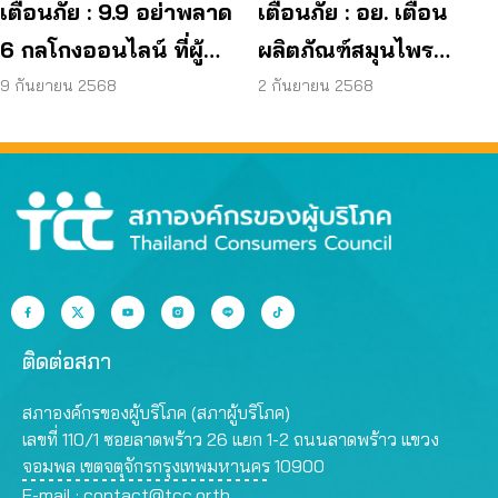
เตือนภัย : 9.9 อย่าพลาด
เตือนภัย : อย. เตือน
6 กลโกงออนไลน์ ที่ผู้
ผลิตภัณฑ์สมุนไพร
บริโภคโดนหลอกบ่อย
JAPO CARE โฆษณา
9 กันยายน 2568
2 กันยายน 2568
ที่สุด
สรรพคุณเกินจริง
ติดต่อสภา
สภาองค์กรของผู้บริโภค (สภาผู้บริโภค)
เลขที่ 110/1 ซอยลาดพร้าว 26 แยก 1-2 ถนนลาดพร้าว แขวง
จอมพล เขตจตุจักรกรุงเทพมหานคร 10900
E-mail :
contact@tcc.or.th