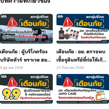
บทความที่เกี่ยวข้อง
เตือนภัย : ผู้บริโภคร้อง
เตือนภัย : อย. ตรวจพบ
บริษัททัวร์ ทราเวล ฮอลิ
เชื้อจุลินทรีย์ที่ก่อให้เกิด
เดย์ ยุติกิจการ ไม่คืนเงิน
โรค และพบแบคทีเรีย
9 ตุลาคม 2568
23 กันยายน 2568
ผู้บริโภค
ยีสต์ และรา เกิน
มาตรฐานกำหนด ใน
ผลิตภัณฑ์ย้อมผม