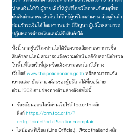
นำส่งเงินให้กับผู้ขาย เพื่อให้ผู้บริโภคมีโอกาสแจ้งเหตุที่ขอ
คืนสินค้าและขอเงินคืน ให้สิทธิผู้บริโภคสามารถเปิดดูสินค้า
ก่อนชำระเงินได้ โดยหากพบว่า มีปัญหา ผู้บริโภคสามารถ
ปฏิเสธการชำระเงินและไม่รับสินค้าได้
ทั้งนี้ หากผู้บริโภคท่านใดได้รับความเสียหายจากการซื้อ
สินค้าออนไลน์ สามารถแจ้งความดำเนินคดีกับสถานีตำรวจ
ในพื้นที่โดยเร็วที่สุดหรือแจ้งความออนไลน์ได้ทาง
เว็บไซต์
www.thaipoliceonline.go.th
หรือสามารถแจ้ง
เบาะแสมายังสภาองค์กรของผู้บริโภคได้ที่เบอร์สาย
ด่วน 1502 ตามช่องทางด้านล่างดังต่อไปนี้
ร้องเรียนออนไลน์ผ่านเว็บไซต์ tcc.or.th คลิก
ลิงก์
https://crm.tcc.or.th/?
entryPoint=Portal&action=complain…
ไลน์ออฟฟิเชียล (Line Official) : @tccthailand คลิก