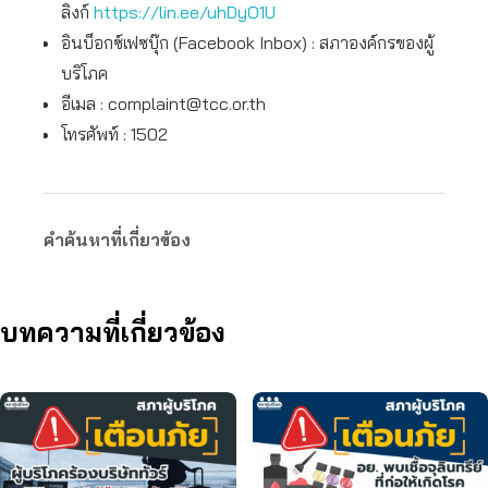
ลิงก์
https://lin.ee/uhDyO1U
อินบ็อกซ์เฟซบุ๊ก (Facebook Inbox) : สภาองค์กรของผู้
บริโภค
อีเมล :
complaint@tcc.or.th
โทรศัพท์ : 1502
คำค้นหาที่เกี่ยวข้อง
บทความที่เกี่ยวข้อง