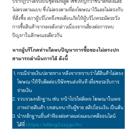
ปรากฏว่าได้รับเป็นชุดจั๊มพ์สูต ไซซ์ใหญ่กว่าขนาดที่สั่งและ
ไม่ตรงตามแบบ ซึ่งไม่ตรงตามที่ลงโฆษณาไว้และไม่ตรงกับ
ที่สั่งซื้อ สภาผู้บริโภคจึงขอเตือนภัยให้ผู้บริโภคระมัดระวัง
การซื้อสินค้าจากเพจดังกล่าวเนื่องจากเสี่ยงต่อการพบ
ปัญหาในลักษณะเดียวกัน
หากผู้บริโภคท่านใดพบปัญหาการซื้อของไม่ตรงปก
สามารถดำเนินการได้ ดังนี้
กรณีจ่ายเงินปลายทาง หลังจากทราบว่าได้สินค้าไม่ตรง
โฆษณาให้รีบติดต่อบริษัทขนส่งทันที เพื่อขอระงับการ
จ่ายเงิน
รวบรวมหลักฐาน เช่น หน้าโปรไฟล์เพจ โฆษณาในเพจ
ภาพถ่ายสินค้า บทสนทนากับผู้ขาย สลิปโอนเงิน เป็นต้น
นำหลักฐานยื่นคำฟ้องต่อศาลแพ่งแผนกคดีออนไลน์
ได้ที่
https://efiling3.coj.go.th/