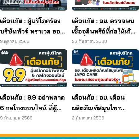
เตือนภัย : ผู้บริโภคร้อง
เตือนภัย : อย. ตรวจพบ
บริษัททัวร์ ทราเวล ฮอลิ
เชื้อจุลินทรีย์ที่ก่อให้เกิด
เดย์ ยุติกิจการ ไม่คืนเงิน
โรค และพบแบคทีเรีย
9 ตุลาคม 2568
23 กันยายน 2568
ผู้บริโภค
ยีสต์ และรา เกิน
มาตรฐานกำหนด ใน
ผลิตภัณฑ์ย้อมผม
เตือนภัย : 9.9 อย่าพลาด
เตือนภัย : อย. เตือน
6 กลโกงออนไลน์ ที่ผู้
ผลิตภัณฑ์สมุนไพร
บริโภคโดนหลอกบ่อย
JAPO CARE โฆษณา
9 กันยายน 2568
2 กันยายน 2568
ที่สุด
สรรพคุณเกินจริง