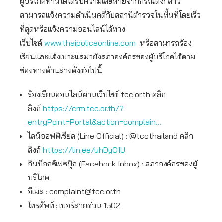
ผู้บริโภคท่านใดได้รับความเสียหายจากกรณีดังกล่าว
สามารถแจ้งความดำเนินคดีกับสถานีตำรวจในพื้นที่โดยเร็ว
ที่สุดหรือแจ้งความออนไลน์ได้ทาง
เว็บไซต์
www.thaipoliceonline.com
หรือสามารถร้อง
เรียนและแจ้งเบาะแสมายังสภาองค์กรของผู้บริโภคได้ตาม
ช่องทางด้านล่างดังต่อไปนี้
ร้องเรียนออนไลน์ผ่านเว็บไซต์ tcc.or.th คลิก
ลิงก์
https://crm.tcc.or.th/?
entryPoint=Portal&action=complain…
ไลน์ออฟฟิเชียล (Line Official) : @tccthailand คลิก
ลิงก์
https://lin.ee/uhDyO1U
อินบ็อกซ์เฟซบุ๊ก (Facebook Inbox) : สภาองค์กรของผู้
บริโภค
อีเมล :
complaint@tcc.or.th
โทรศัพท์ : เบอร์สายด่วน 1502