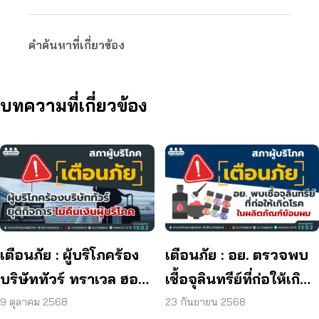
คำค้นหาที่เกี่ยวข้อง
บทความที่เกี่ยวข้อง
เตือนภัย : ผู้บริโภคร้อง
เตือนภัย : อย. ตรวจพบ
บริษัททัวร์ ทราเวล ฮอลิ
เชื้อจุลินทรีย์ที่ก่อให้เกิด
เดย์ ยุติกิจการ ไม่คืนเงิน
โรค และพบแบคทีเรีย
9 ตุลาคม 2568
23 กันยายน 2568