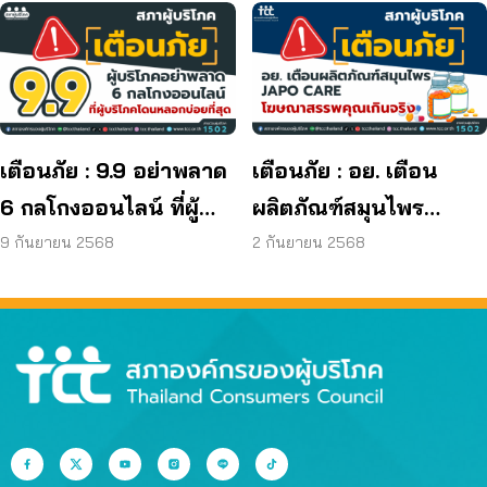
ผู้บริโภค
ยีสต์ และรา เกิน
มาตรฐานกำหนด ใน
ผลิตภัณฑ์ย้อมผม
เตือนภัย : 9.9 อย่าพลาด
เตือนภัย : อย. เตือน
6 กลโกงออนไลน์ ที่ผู้
ผลิตภัณฑ์สมุนไพร
บริโภคโดนหลอกบ่อย
JAPO CARE โฆษณา
9 กันยายน 2568
2 กันยายน 2568
ที่สุด
สรรพคุณเกินจริง