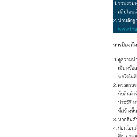
รวบรวมหล
สลิปโอนเง
นำหลักฐาน
www.thai
การป้องกัน
ดูความน่า
เม้นหรือ
พอใจในสิน
ควรตรวจสอ
กับสินค้า
ประวัติ ห
ที่สร้างข
หากสินค้
ก่อนโอนเ
ชื่อ-นามส