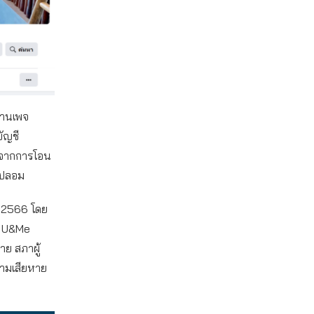
ผ่านเพจ
ัญชี
ังจากการโอน
จปลอม
ม 2566 โดย
พจ U&Me
าย สภาผู้
วามเสียหาย