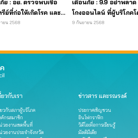
ภัย : อย. ตรวจพบเชื้อ
เตือนภัย : 9.9 อย่าพลาด
ทรีย์ที่ก่อให้เกิดโรค และ
โกงออนไลน์ ที่ผู้บริโภค
ทีเรีย ยีสต์ และรา เกิน
หลอกบ่อยที่สุด
ยายน 2568
9 กันยายน 2568
รฐานกำหนด ใน
ภัณฑ์ย้อมผม
ี่ยวกับเรา
ข่าวสาร และรณรงค์
ี่ยวกับสภาผู้บริโภค
ประกาศเชิญชวน
งค์กรสมาชิก
อินโฟกราฟิก
่วยงานเขตพื้นที่
วิดีโอเพื่อการเรียนรู้
น่วยงานประจำจังหวัด
มัลติมีเดีย