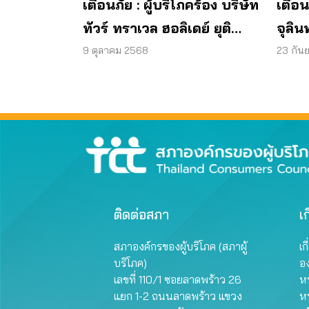
เตือนภัย : ผู้บริโภคร้อง บริษัท
เตือน
ทัวร์ ทราเวล ฮอลิเดย์ ยุติ
จุลิน
กิจการ ไม่คืนเงินผู้บริโภค
พบแบค
9 ตุลาคม 2568
23 กัน
มาต
ผลิต
ติดต่อสภา
เก
สภาองค์กรของผู้บริโภค (สภาผู้
เก
บริโภค)
อ
เลขที่ 110/1 ซอยลาดพร้าว 26
หน
แยก 1-2 ถนนลาดพร้าว แขวง
ห