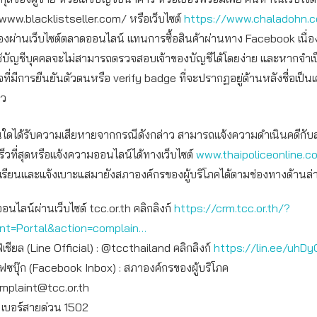
www.blacklistseller.com/ หรือเว็บไซต์
https://www.chaladohn.
อของผ่านเว็บไซต์ตลาดออนไลน์ แทนการซื้อสินค้าผ่านทาง Facebook เนื่
ช้บัญชีบุคคลจะไม่สามารถตรวจสอบเจ้าของบัญชีได้โดยง่าย และหากจำเ
จที่มีการยืนยันตัวตนหรือ verify badge ที่จะปรากฏอยู่ด้านหลังชื่อเป็น
าว
่านใดได้รับความเสียหายจากกรณีดังกล่าว สามารถแจ้งความดำเนินคดีกั
เร็วที่สุดหรือแจ้งความออนไลน์ได้ทางเว็บไซต์
www.thaipoliceonline.c
รียนและแจ้งเบาะแสมายังสภาองค์กรของผู้บริโภคได้ตามช่องทางด้านล่าง
ออนไลน์ผ่านเว็บไซต์ tcc.or.th คลิกลิงก์
https://crm.tcc.or.th/?
int=Portal&action=complain…
เชียล (Line Official) : @tccthailand คลิกลิงก์
https://lin.ee/uhDy
เฟซบุ๊ก (Facebook Inbox) : สภาองค์กรของผู้บริโภค
mplaint@tcc.or.th
: เบอร์สายด่วน 1502