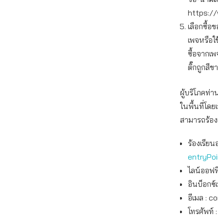
https://
เลือกซื้
เพจหรือใ
ซื้อจากเพ
ติ๊กถูกสีข
ผู้บริโภคท
ในพื้นที่โดย
สามารถร้องเ
ร้องเรียน
entryPo
ไลน์ออฟฟิ
อินบ็อกซ์
อีเมล :
co
โทรศัพท์ 