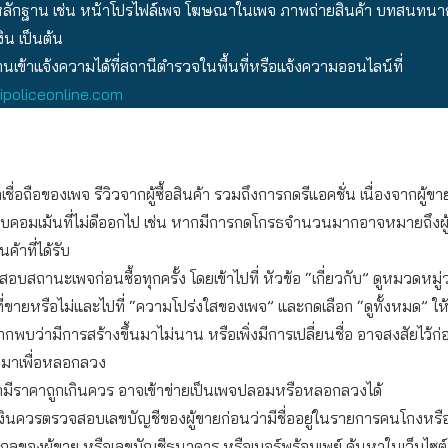
ักฐาน เช่น หน้าโปรไฟล์เพจ โฆษณาในเพจ ภาพถ่ายสินค้า บทสนทนากั
ิน เป็นต้น
เข้าแจ้งความได้ที่สถานีตำรวจในพื้นที่หรือแจ้งความออนไลน์ที่
policeonline.com
เชื่อถือของเพจ รีวิวจากผู้ซื้อสินค้า รวมถึงการกดรีแอคชั่น เนื่องจากผู้
ลบคอมเม้นที่ไม่ดีออกไป เช่น หากมีการกดโกรธจำนวนมากอาจหมายถึงผู้ซื
ค้าที่ได้รับ
บสถานะเพจก่อนซื้อทุกครั้ง โดยเข้าไปที่ หัวข้อ “เกี่ยวกับ” ดูหมวดหมู
ที่ขายหรือไม่และไปที่ “ความโปร่งใสของเพจ” และกดเลือก “ดูทั้งหมด” ให
ากพบว่ามีการสร้างขึ้นมาไม่นาน หรือเพิ่งมีการเปลี่ยนชื่อ อาจสงสัยไว้ก่
ึ้นมาเพื่อหลอกลวง
ามีราคาถูกเกินควร อาจเข้าข่ายเป็นเพจปลอมหรือหลอกลวงได้
งินควรตรวจสอบเลขบัญชีของผู้ขายก่อนว่ามีชื่ออยู่ในรายการคนโกงหรื
กุลของผู้ขาย หรือเลขบัญชีธนาคาร หรือเบอร์พร้อมเพย์ ค้นหาในเว็บไซต์