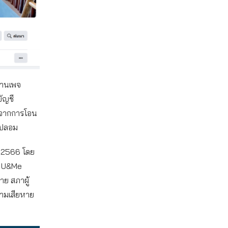
ผ่านเพจ
ัญชี
ังจากการโอน
จปลอม
ม 2566 โดย
พจ U&Me
าย สภาผู้
วามเสียหาย