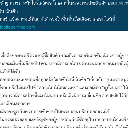
ักฐาน เช่น หน้าโปรไฟล์เพจ โฆษณาในเพจ ภาพถ่ายสินค้า บทสนทนากั
ิน เป็นต้น
เข้าแจ้งความได้ที่สถานีตำรวจในพื้นที่หรือแจ้งความออนไลน์ที่
policeonline.com
เชื่อถือของเพจ รีวิวจากผู้ซื้อสินค้า รวมถึงการกดรีแอคชั่น เนื่องจากผู้
ลบคอมเม้นที่ไม่ดีออกไป เช่น หากมีการกดโกรธจำนวนมากอาจหมายถึงผู้ซื
ค้าที่ได้รับ
บสถานะเพจก่อนซื้อทุกครั้ง โดยเข้าไปที่ หัวข้อ “เกี่ยวกับ” ดูหมวดหมู
ที่ขายหรือไม่และไปที่ “ความโปร่งใสของเพจ” และกดเลือก “ดูทั้งหมด” ให
ากพบว่ามีการสร้างขึ้นมาไม่นาน หรือเพิ่งมีการเปลี่ยนชื่อ อาจสงสัยไว้ก่
ึ้นมาเพื่อหลอกลวง
ามีราคาถูกเกินควร อาจเข้าข่ายเป็นเพจปลอมหรือหลอกลวงได้
งินควรตรวจสอบเลขบัญชีของผู้ขายก่อนว่ามีชื่ออยู่ในรายการคนโกงหรื
กุลของผู้ขาย หรือเลขบัญชีธนาคาร หรือเบอร์พร้อมเพย์ ค้นหาในเว็บไซต์