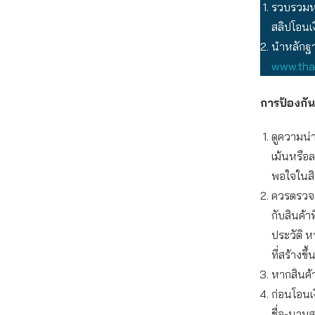
รวบรวมหล
สลิปโอนเง
นำหลักฐาน
www.thai
การป้องกัน
ดูความน่า
เม้นหรือ
พอใจในสิน
ควรตรวจสอ
กับสินค้า
ประวัติ ห
ที่สร้างข
หากสินค้
ก่อนโอนเ
ชื่อ-นามส