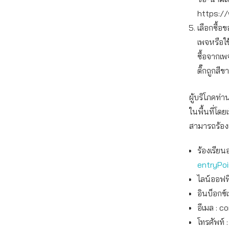
https://
เลือกซื้
เพจหรือใ
ซื้อจากเพ
ติ๊กถูกสีข
ผู้บริโภคท
ในพื้นที่โดย
สามารถร้องเ
ร้องเรียน
entryPo
ไลน์ออฟฟิ
อินบ็อกซ์
อีเมล :
co
โทรศัพท์ 