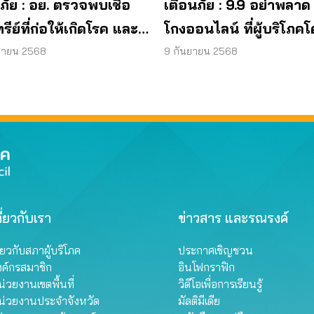
ภัย : อย. ตรวจพบเชื้อ
เตือนภัย : 9.9 อย่าพลาด
ทรีย์ที่ก่อให้เกิดโรค และ
โกงออนไลน์ ที่ผู้บริโภค
ทีเรีย ยีสต์ และรา เกิน
หลอกบ่อยที่สุด
ยายน 2568
9 กันยายน 2568
รฐานกำหนด ใน
ภัณฑ์ย้อมผม
ี่ยวกับเรา
ข่าวสาร และรณรงค์
ี่ยวกับสภาผู้บริโภค
ประกาศเชิญชวน
งค์กรสมาชิก
อินโฟกราฟิก
่วยงานเขตพื้นที่
วิดีโอเพื่อการเรียนรู้
น่วยงานประจำจังหวัด
มัลติมีเดีย