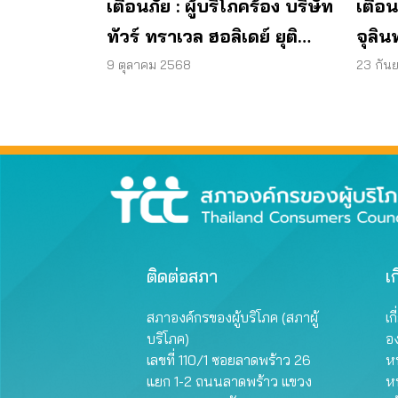
เตือนภัย : ผู้บริโภคร้อง บริษัท
เตือน
ทัวร์ ทราเวล ฮอลิเดย์ ยุติ
จุลิน
กิจการ ไม่คืนเงินผู้บริโภค
พบแบค
9 ตุลาคม 2568
23 กัน
มาต
ผลิต
ติดต่อสภา
เก
สภาองค์กรของผู้บริโภค (สภาผู้
เก
บริโภค)
อ
เลขที่ 110/1 ซอยลาดพร้าว 26
หน
แยก 1-2 ถนนลาดพร้าว แขวง
ห