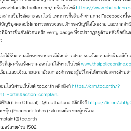
www.blacklistseller.com/ หรือเว็บไซต์
https://www.chaladohn.
อของผ่านเว็บไซต์ตลาดออนไลน์ แทนการซื้อสินค้าผ่านทาง Facebook เนื่
ช้บัญชีบุคคลจะไม่สามารถตรวจสอบเจ้าของบัญชีได้โดยง่าย และหากจำเ
จที่มีการยืนยันตัวตนหรือ verify badge ที่จะปรากฏอยู่ด้านหลังชื่อเป็น
าว
่านใดได้รับความเสียหายจากกรณีดังกล่าว สามารถแจ้งความดำเนินคดีกั
เร็วที่สุดหรือแจ้งความออนไลน์ได้ทางเว็บไซต์
www.thaipoliceonline.c
รียนและแจ้งเบาะแสมายังสภาองค์กรของผู้บริโภคได้ตามช่องทางด้านล่าง
ออนไลน์ผ่านเว็บไซต์ tcc.or.th คลิกลิงก์
https://crm.tcc.or.th/?
int=Portal&action=complain…
เชียล (Line Official) : @tccthailand คลิกลิงก์
https://lin.ee/uhDy
เฟซบุ๊ก (Facebook Inbox) : สภาองค์กรของผู้บริโภค
mplaint@tcc.or.th
: เบอร์สายด่วน 1502