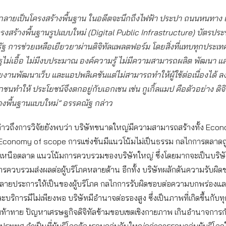
 กลายเป็นโครงสร้างพื้นฐาน ในอดีตจะนึกถึงไฟฟ้า ประปา ถนนหนทาง แต
โครงสร้างพื้นฐานรูปแบบใหม่ (Digital Public Infrastructure) บัตรปร
ฐ การช่วยเหลือเยียวยาผ่านดิจิทัลแพลตฟอร์ม โดยสิ่งที่แทบทุกประเท
ัฐไม่เอื้อ ไม่มีงบประมาณ องค์ความรู้ ไม่มีความสามารถผลิต พัฒนา แ
วยงานพัฒนาเว็บ และแอปพลิเคชันแต่ไม่สามารถทำให้ผู้ใช้ต่อเนื่องได้ 
อกชนทำให้ ประโยชน์จึงตกอยู่กับเอกเชน เช่น กูเกิ้ลแมป คือตัวอย่าง ดิจ
้างพื้นฐานแบบใหม่” อรรคณัฐ กล่าว
่าวถึงการวิจัยยังพบว่า บริษัทขนาดใหญ่มีความสามารถสร้างทั้ง Eco
Economy of scope การแข่งขันมีแนวโน้มไม่เป็นธรรม กลไกการตลาดถู
เหนือตลาด แนวโน้มการควบรวมของบริษัทใหญ่ ซึ่งโดยมากจะเป็นบริษั
ารควบรวมส่งผลต่อผู้บริโภคหลายด้าน อีกทั้ง บริษัทผลักดันความรับผิ
หลายประการให้เป็นของผู้บริโภค กลไกการรับผิดชอบต่อความบกพร่องแ
ะบริการมีไม่เพียงพอ บริษัทมีอำนาจต่อรองสูง ซึ่งเป็นภาพที่เกิดขึ้นกับ
มท้าทาย ปัญหาเศรษฐกิจดิจิทัลข้ามขอบเขตเชิงกายภาพ เกินอำนาจการก