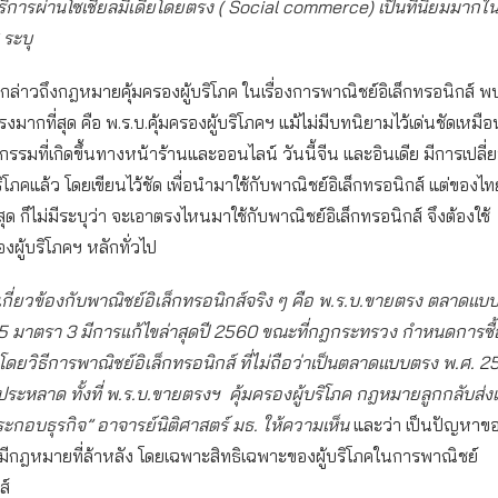
ริการผ่านโซเชียลมีเดียโดยตรง ( Social commerce) เป็นที่นิยมมากใ
 ระบุ
กล่าวถึงกฎหมายคุ้มครองผู้บริโภค ในเรื่องการพาณิชย์อิเล็กทรอนิกส์ พ
งมากที่สุด คือ พ.ร.บ.คุ้มครองผู้บริโภคฯ แม้ไม่มีบทนิยามไว้เด่นชัดเหมื
ธุรกรรมที่เกิดขึ้นทางหน้าร้านและออนไลน์ วันนี้จีน และอินเดีย มีการเป
ริโภคแล้ว โดยเขียนไว้ชัด เพื่อนำมาใช้กับพาณิชย์อิเล็กทรอนิกส์ แต่ของไท
ุด ก็ไม่มีระบุว่า จะเอาตรงไหนมาใช้กับพาณิชย์อิเล็กทรอนิกส์ จึงต้องใช้
องผู้บริโภคฯ หลักทั่วไป
กี่ยวข้องกับพาณิชย์อิเล็กทรอนิกส์จริง ๆ คือ พ.ร.บ.ขายตรง ตลาดแบบต
5 มาตรา 3 มีการแก้ไขล่าสุดปี 2560 ขณะที่กฎกระทรวง กำหนดการซื้
โดยวิธีการพาณิชย์อิเล็กทรอนิกส์ ที่ไม่ถือว่าเป็นตลาดแบบตรง พ.ศ. 25
ะหลาด ทั้งที่ พ.ร.บ.ขายตรงฯ คุ้มครองผู้บริโภค กฎหมายลูกกลับส่ง
ะกอบธุรกิจ” อาจารย์นิติศาสตร์ มธ. ให้ความเห็น
และว่า เป็นปัญหาข
มีกฎหมายที่ล้าหลัง โดยเฉพาะสิทธิเฉพาะของผู้บริโภคในการพาณิชย์
กส์