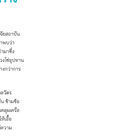
ิจัยสถาบัน
ษาพบว่า
ำมาซึ่ง
่วงโซ่อุปทาน
้างกว่าการ
พลวัตร
ัน ข้ามข้อ
คลุมเครือ
้เอื้อ
มีความ