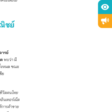
ทคโนโลยีเอ
ณิชย์
จารย์
็ต
พบว่า มี
ทั้งหมด ขณะ
ชีย
ีชีวิตคนไทย
งอินเทอร์เน็ต
ให้การค้าขาย