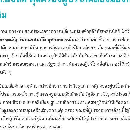
ิม
ภาพผลกระทบของประเทศจากการเปลี่ยนแปลงเข้าสู่ดิจิทัลเทคโนโลยี นักว
อรรคณัฐ วันทนะสมบัติ จุฬาลงกรณ์มหาวิทยาลัย
ชี้ว่าจากการศึก
ีความท้าทาย มีปัญหาการคุ้มครองผู้บริโภคคล้าย ๆ กัน ขณะที่ดิจิทัลน
ย ๆ ด้าน สิ่งที่เรียกว่าเศรษฐกิจดิจิทัล กลับมีปริมณฑลที่กว้างขวาง มีห
ุณค่าข้ามขอบเขตพรมแดนรัฐชาติ การคุ้มครองผู้บริโภคจึงต้องมองให้กว
เดิม ๆ
บันเอเชียศึกษา จุฬาฯ กล่าวอีกว่า การกำกับดูแล การคุ้มครองผู้บริโภคมี
ไปอย่างรวดเร็ว การคุ้มครองรูปแบบเดิมล้าสมัย รัฐจัดการปัญหาไม่ค่อยท
ยภาพ ข้ามขอบเขตอธิปไตย รูปแบบกิจกรรมทางเศรษฐกิจทำให้เกิดความ
ับดูและความคลุมเครือเรื่องความคุ้มครอง ขณะที่ผู้ประกอบการล็อบบี้รัฐให
อ้างผู้บริโภค ส่วนรัฐมีแนวโน้มเอื้อประโยชน์ให้ผู้ประกอบการเพราะไม่
ารบริหารจัดการบริการสาธารณะ