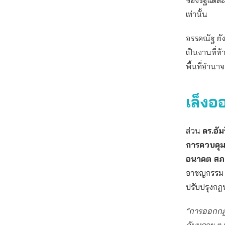
ของรัฐแต่ละ
เท่านั้น
อรรคณัฐ ยัง
เป็นงานที่ท
พื้นที่อำนา
เล็ง
ส่วน
ดร.อั
การควบคุม
อนาคต สภ
อาชญกรรม ก
ปรับปรุงกฎ
“การออกกฎห