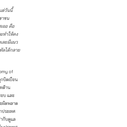
่วันนี้
ะชาชน
ศเจอ คือ
ละทำให้คง
ลงเลยมีแนว
ิทัลได้กลาย
nomy of
กบิดเบือน
ทด้าน
ดชอบ และ
ละผิดพลาด
ทุกประเทศ
ำกับดูแล