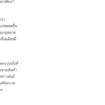
นอาเซียน”
บว่า
อนประเทศอื่น
ลี่ยนกฎหมาย
ยถึงแม้จะมี
รง (ฉบับที่
อขายสินค้า
61 กลับมี
เสริมความ
อง