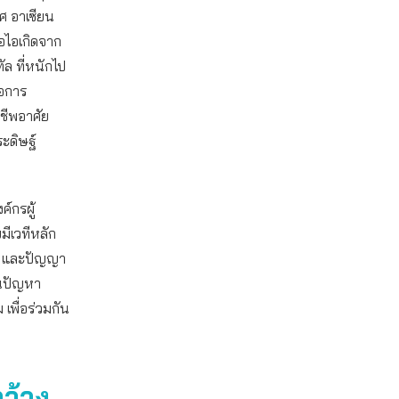
ศ อาเซียน
อไอเกิดจาก
ล ที่หนักไป
ือการ
ชีพอาศัย
ะดิษฐ์
ค์กรผู้
ีเวทีหลัก
ัล และปัญญา
็นปัญหา
พื่อร่วมกัน
กว้าง