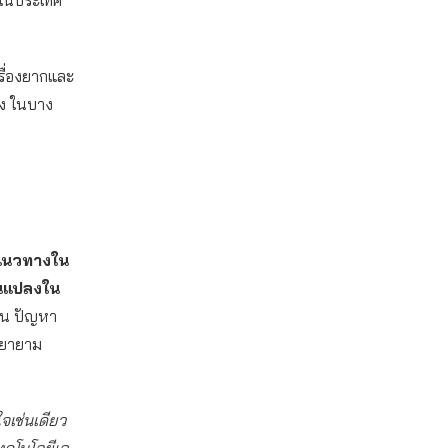
ภคในประเทศ
รื่องยากและ
าง ในบาง
าแนวทางใน
ยนแปลงใน
าน ปัญหา
พยายาม
เช่นเดียว