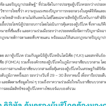
ิทัล และปัญญาประดิษฐ์” ที่ร่วมจัดในการประชุมผู้บริโภคระหว่างประเท
วิชาการไทยชี้ว่า ความรุนแรงของปัญหาการหลอกลวงในยุคดิจิทัลและเ
ไทยล้าหลัง ตามไม่ทันเทคโนโลยีโดยเฉพาะสิทธิผู้บริโภคในการค้าดิจิทั
ารเอื้อประโยชน์ผู้ประกอบการโดยไม่เน้นการคุ้มครองผู้บริโภค ซึ่งทางแก้ค
มายที่เข็มแข็ง และความร่วมมือระหว่างประเทศเพื่อจัดการปัญหามิจฉา
างกฎหมายติการตามตะเข็บชายแดน พร้อมแนะให้เสนอกฎหมายปัญญาปร
้นโดย สภาผู้บริโภค ร่วมกับมูลนิธิผู้บริโภคอินโดนีเซีย (YLKI) และสหพันธ์อง
ซีย (FOMCA) รวมทั้งองค์กรของผู้บริโภคในภูมิภาคอาเซียนบวกสาม โดยม
ครงการสานพลังอาเซียนบวกสามเพื่อคุ้มครองผู้บริโภคในเศรษฐกิจดิจิท
ะดับภูมิภาคครั้งแรก ระหว่างวันที่ 29 – 30 สิงหาคมนี้ เพื่อหารือประเด
 และติดตามข้อมูลใหม่ ๆ รวมถึงหาความร่วมมือใหม่ในอาเซียนบวกสาม เ
การละเมิดสิทธิของผู้บริโภคทางไซเบอร์แบบองค์รวม
ก.ดิจิทัล คุ้มครองผู้บริโภคต้องมอง