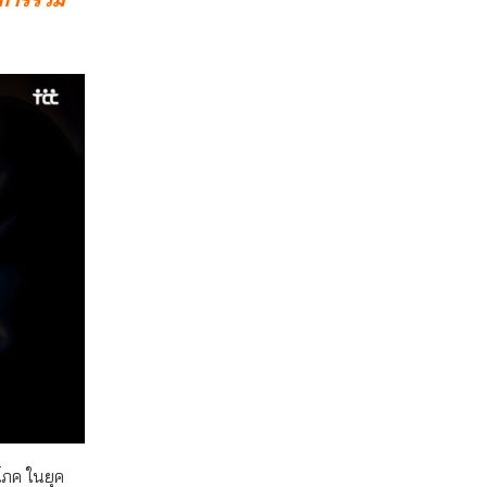
โภค ในยุค