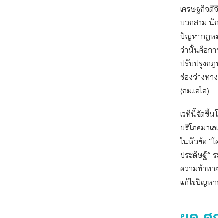
เศรษฐกิจดิจ
บวกสาม นัก
ปัญหากฎหมาย
ว่านั้นคือก
ปรับปรุงกฎห
ช่องว่างท
(กม.เอไอ)
เวทีนี้จัดขึ
บริโภคมาเลเ
ในหัวข้อ “โ
ประดิษฐ์” ร
ความท้าทาย
แก้ไขปัญหา
ยุค ศ