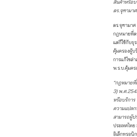
สินค้าหรือบ
ดร.จุฑามาศ
ดร.จุฑามาศ 
กฎหมายที่ตร
แต่ก็ใช้กับ
คุ้มครองผู้บ
การแก้ไขล่าส
พ.ร.บ.คุ้มคร
“กฎหมายที่เ
3) พ.ศ.254
หรือบริการ 
ความแปลกปร
สามารถผู้ปร
ประเทศไทย 
อิเล็กทรอนิ