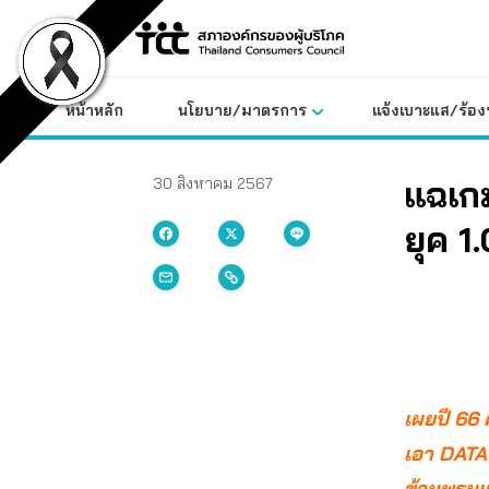
Skip
to
content
หน้าหลัก
นโยบาย/มาตรการ
แจ้งเบาะแส/ร้องท
แฉเกม
30 สิงหาคม 2567
ยุค 1
เผยปี 66
เอา DATA 
ข้ามพรมแ