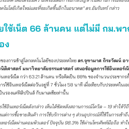
ประเทศ เพื่อเตรียมความพร้อมต่อการแก้ไขปัญหาในสถานการณ์ของเ
ทคโนโลยีเกิดใหม่และที่จะเกิดขึ้นอีกในอนาคต” ดร.อัมรินทร์ กล่าว
ใช้เน็ต 66 ล้านคน แต่ไม่มี กม.พา
รอง
องการเข้าสู่โลกเทคโนโลยีของประเทศไทย
ดร.จุฑามาศ ถิระวัฒน์ อา
ติศาสตร์ มหาวิทยาลัยธรรมศาสตร์ เสนอข้อมูลการใช้อินเทอร์เน
้อินเทอร์เน็ต กว่า 63.21 ล้านคน หรือคิดเป็น 88% ของจำนวนประชากร
ยการใช้อินเทอร์เน็ตต่อวันอยู่ที่ 7 ชั่วโมง 58 นาที เมื่อเทียบกับประเทศในเอเ
นรองแค่ฟิลิปปินส์ กับมาเลเซียเท่านั้น
ช้อินเทอร์เน็ตดังกล่าว เห็นได้ชัดหลังสถานการณ์โควิด – 19 ทำให้วิถ
้งแต่การซื้อขายสินค้า การใช้บริการต่าง ๆ ส่วนอุปกรณ์ที่ใช้ในการเข้าถึ
ินเทอร์เน็ตผ่านคอมพิวเตอร์ ปัจจุบัน 98.3% ใช้ผ่านโทรศัพท์มือถือ ทำ