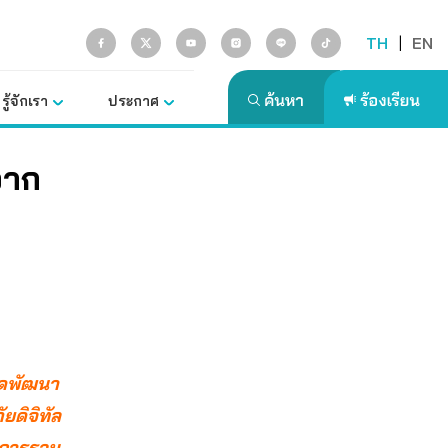
TH
|
EN
รู้จักเรา
ประกาศ
จาก
ุดพัฒนา
ยดิจิทัล
ะการรวม