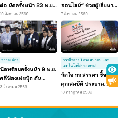
ต่อ นัดครั้งหน้า 23 พ.ย.
ออนไลน์” ช่วยผู้เสียหาย
69 จับตาความรับผิด
ตั้งหลักได้ รวดเร็ว ทัน
10 สิงหาคม 2569
7 สิงหาคม 2569
แพลตฟอร์ม
ท่วงที
ข่าวองค์กร
การสื่อสาร โทรคมนาคม และ
เทคโนโลยีสารสนเทศ
นัดพร้อมครั้งหน้า 9 พ.ย.
วัดใจ กก.สรรหา ชี้ขาด
คดีฟ้องเฟซบุ๊ก ดัน
คุณสมบัติ ประธาน
แพลตฟอร์มร่วมรับผิด
3 สิงหาคม 2569
กสทช. เปิดทางคนที่ดี
16 กรกฎาคม 2569
กว่า มาทำหน้าที่