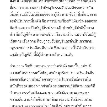
ยิ่งขึ้น
โดยกำหนดให้ธนาคารต้องแลกเปลี่ยนรายชื่อบุคคล
ที่ธนาคารตรวจสอบว่ามีพฤติกรรมต้องสงสัยระหว่างกัน
เพิ่มเติม แม้ยังไม่ได้รับแจ้งจากผู้เสียหาย ซึ่งอีกสิ่งที่ธนาคาร
จะดำเนินการเพิ่มเติม คือ การขยายเรื่องกันเงินเข้า-ออกจาก
บัญชี และการเปิดบัญชีใหม่ หากเข้าข่ายบัญชีม้าสีน้ำตาล
เข้ม คือบัญชีที่ธนาคารสงสัยว่ามีความเสี่ยง แม้ว่ายังไม่มีผู้
เสียหายแจ้งความ ก็จะถูกระงับบัญชีและดำเนินการตาม
กฎหมายภายในเดือนมีนาคม ซึ่งมาตรการนี้ได้ดำเนินการ
แค่เพียงบัญชีม้าที่มีผู้เสียหายแจ้งความแล้ว
ส่วนการผลักดันแนวทางการร่วมรับผิดชอบนั้น ธปท. มี
ความเห็นว่า การแก้ไขปัญหาภัยทุจริตทางการเงิน จำเป็น
ต้องอาศัยความร่วมมือจากทุกฝ่าย ในการรับผิดชอบใน
หน้าที่ของตนเอง หากฝ่ายใดละเลยการปฏิบัติตามเกณฑ์ที่
กำหนด ควรที่จะต้องแสดงความรับผิดชอบ และชดเชย
ความเสียหายที่เกิดขึ้นตามหลักการความรับผิดชอบร่วม
(Shared Responsibility) โดยสิ่งที่ ธปท.จะดำเนินการ