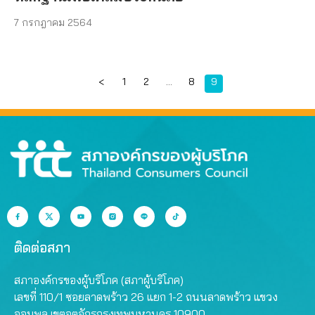
7 กรกฎาคม 2564
Page
Page
Page
Page
<
1
2
…
8
9
ติดต่อสภา
สภาองค์กรของผู้บริโภค (สภาผู้บริโภค)
เลขที่ 110/1 ซอยลาดพร้าว 26 แยก 1-2 ถนนลาดพร้าว แขวง
จอมพล เขตจตุจักรกรุงเทพมหานคร 10900