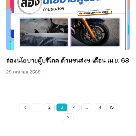
ส่องนโยบายผู้บริโภค ด้านขนส่งฯ เดือน เม.ย. 68
25 เมษายน 2568
<
Page
1
Page
2
Page
3
Page
4
…
Page
14
Page
15
>