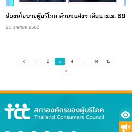
ส่องนโยบายผู้บริโภค ด้านขนส่งฯ เดือน เม.ย. 68
25 เมษายน 2568
<
Page
1
Page
2
Page
3
Page
4
…
Page
14
Page
15
>