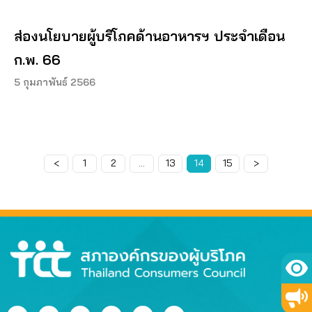
ส่องนโยบายผู้บริโภคด้านอาหารฯ ประจำเดือน
ก.พ. 66
5 กุมภาพันธ์ 2566
<
Page
1
Page
2
…
Page
13
Page
14
Page
15
>