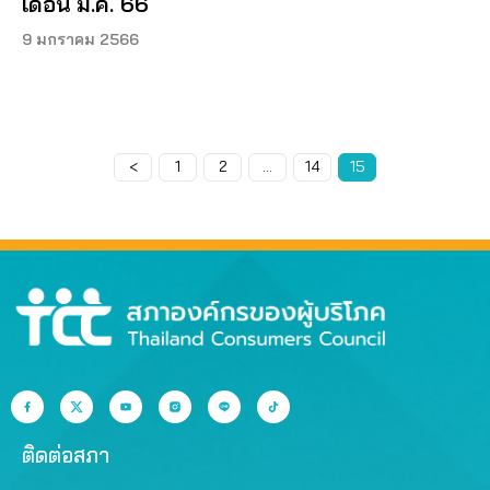
เดือน ม.ค. 66
9 มกราคม 2566
<
Page
1
Page
2
…
Page
14
Page
15
ติดต่อสภา