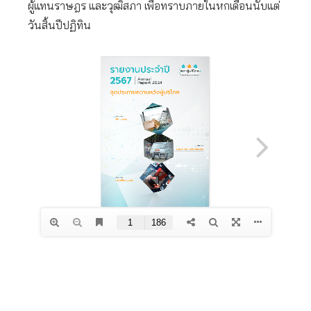
ผู้แทนราษฎร และวุฒิสภา เพื่อทราบภายในหกเดือนนับแต่
วันสิ้นปีปฏิทิน