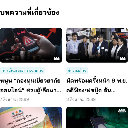
บทความที่เกี่ยวข้อง
การเงินและการธนาคาร
ข่าวองค์กร
หนุน “กองทุนเยียวยาภัย
นัดพร้อมครั้งหน้า 9 พ.ย.
ออนไลน์” ช่วยผู้เสียหาย
คดีฟ้องเฟซบุ๊ก ดัน
ตั้งหลักได้ รวดเร็ว ทัน
แพลตฟอร์มร่วมรับผิด
7 สิงหาคม 2569
3 สิงหาคม 2569
ท่วงที