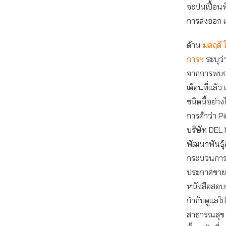
จะปนเปื้อนพ
การส่งออก
ด้าน
มลฤดี โ
การฯ
ระบุว่
จากการพบก
เดือนที่แล้ว
ชนิดนี้อย่าง
การค้าว่า P
บริษัท DEL
พัฒนาพันธุ์ส
กระบวนการ
ประกาศขายอ
หนังสือสอบ
กำกับดูแลไ
สาธารณสุข