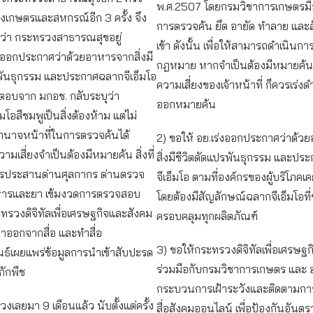
พ.ศ.2507 โดยกรมวิชาการเกษตรม
เกษตรและสหกรณ์อีก 3 ครั้ง จึง
การตรวจค้น ยึด อายัด ทำลาย และสั
บว่า กระทรวงสาธารณสุขอยู่
เข้า ดังนั้น เพื่อให้สามารถดำเนินกา
ออกประกาศว่าด้วยอาหารจากสิ่งมี
กฎหมาย หากจำเป็นต้องมีหมายค้นเพ
รพันธุกรรม และประกาศฉลากจีเอ็มโอ
ความเสี่ยงของเจ้าหน้าที่ ก็ควรเร่งด
ตอบจาก มกอช. กลับระบุว่า
ออกหมายค้น
มโอสีชมพูเป็นสิ่งต้องห้าม แต่ไม่
ำนาจหน้าที่ในการตรวจค้นได้
2) ขอให้ อย.เร่งออกประกาศว่าด้
วามเสี่ยงจำเป็นต้องมีหมายค้น สิ่งที่
สิ่งมีชีวิตดัดแปรพันธุกรรม และป
การประสานด่านศุลกากร ด่านตรวจ
จีเอ็มโอ ตามที่องค์กรของผู้บริโภค
หารและยา เข้มงวดการตรวจสอบ
โดยต้องมีสัญลักษณ์ฉลากจีเอ็มโอที
รวงดิจิทัลเพื่อเศรษฐกิจและสังคม
ครอบคลุมทุกผลิตภัณฑ์
ออกจากสื่อ และทำสื่อ
3) ขอให้กระทรวงดิจิทัลเพื่อเศรษฐ
ธ์เผยแพร่ข้อมูลการนำเข้าสับปะรด
ร่วมมือกับกรมวิชาการเกษตร และ อ
ักพืช
กระบวนการเฝ้าระวังและติดตาม
งเลยมา 9 เดือนแล้ว นับตั้งแต่ครั้ง
สื่อสังคมออนไลน์ เพื่อป้องกันอันตร