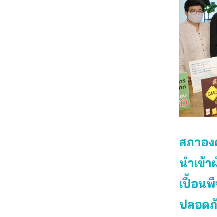
สภาองค
นำเข้า
เปื้อน
ปลอดภั