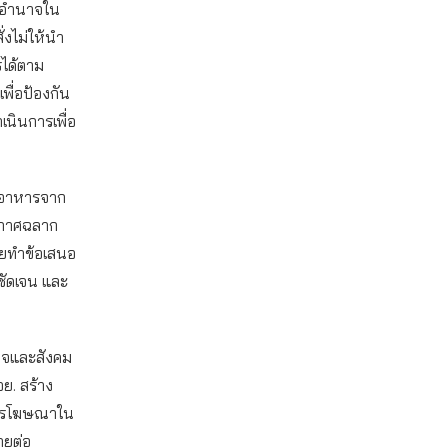
ีอำนาจใน
่งไม่ให้นำ
รได้ตาม
ื่อป้องกัน
ำเนินการเพื่อ
วยอาหารจาก
ระกาศฉลาก
เคยทำข้อเสนอ
่ชัดเจน และ
กิจและสังคม
ย. สร้าง
การโฆษณาใน
ายต่อ