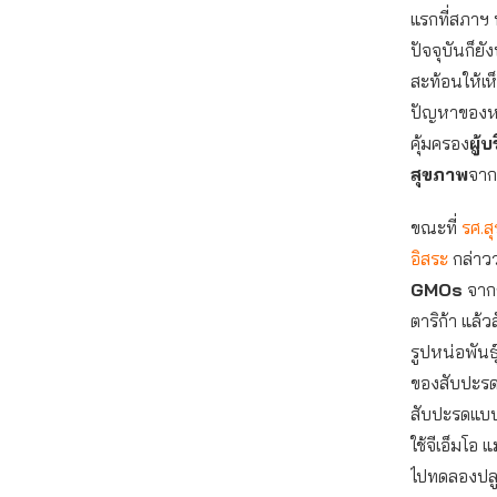
แรกที่สภาฯ 
ปัจจุบันก็ย
สะท้อนให้เห
ปัญหาของหน
คุ้มครอง
ผู้
สุขภาพ
จาก
ขณะที่
รศ.ส
อิสระ
กล่าว
GMOs
จาก
ตาริก้า แล้
รูปหน่อพันธ
ของสับปะรดพ
สับปะรดแบบด
ใช้จีเอ็มโอ 
ไปทดลองปลูก