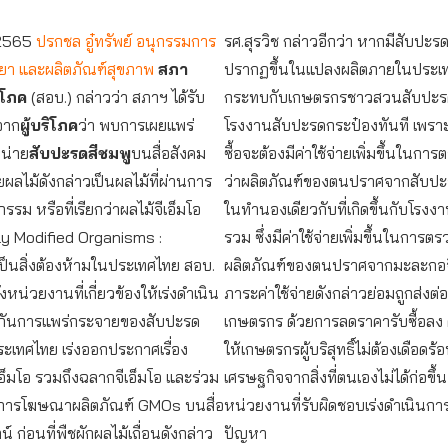
 2565
ปรกชล อู๋ทรัพย์ อนุกรรมการ
รศ.สุรวิช กล่าวอีกว่า หากมีสับปะร
ยา และผลิตภัณฑ์สุขภาพ
สภา
ปรากฏขึ้นในแปลงผลิตภายในประเท
ิโภค
(สอบ.) กล่าวว่า สภาฯ ได้รับ
กระทบกับเกษตรกรชาวสวนสับปะรด
จาก
ผู้บริโภค
ว่า พบการเผยแพร่
โรงงานสับปะรดกระป๋องทันที เพราะ
น่าย
สับปะรดสีชมพู
บนสื่อสังคม
ซื้อจะต้องมีค่าใช้จ่ายเพิ่มขึ้นในกา
ผลไม้ดังกล่าวเป็นผลไม้ที่ผ่านการ
ว่าผลิตภัณฑ์ของตนปราศจากสับป
รรม หรือที่เรียกว่าผลไม้จีเอ็มโอ
ในทำนองเดียวกับที่เกิดขึ้นกับโรงง
ly Modified Organisms :
รวม ซึ่งมีค่าใช้จ่ายเพิ่มขึ้นในการต
่งเป็นสิ่งต้องห้ามในประเทศไทย สอบ.
ผลิตภัณฑ์ของตนปราศจากมะละกอจีเ
ยังหน่วยงานที่เกี่ยวข้องให้เร่งดำเนิน
ภาระค่าใช้จ่ายดังกล่าวย่อมถูกส่งต่
องกันการแพร่กระจายของสับปะรด
เกษตรกร ด้วยการลดราคารับซื้อลง ดัง
ระเทศไทย เร่งออกประกาศเรื่อง
ให้เกษตรกรผู้บริสุทธิ์ไม่ต้องเดือดร
เอ็มโอ รวมถึงฉลากจีเอ็มโอ และร่วม
เศรษฐกิจจากสิ่งที่ตนเองไม่ได้ก่อขึ้น
ังการโฆษณาผลิตภัณฑ์ GMOs บนสื่อ
หน่วยงานที่รับผิดชอบเร่งดำเนินกา
 ก่อนที่พืชผักผลไม้เถื่อนดังกล่าว
ปัญหา