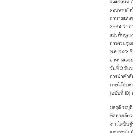
ตั้งแต่วันที
ตอบจากสำน
อาหารแห่งชา
2564 ว่า กา
แปรพันธุกรร
การควบคุมต
พ.ศ.2522 ซ
อาหารและยา 
วันที่ 3 ธั
การนำเข้าสั
ภายใต้ประก
(ฉบับที่ 1
มลฤดี ระบุอี
ทิศทางเดียว
งานใดเป็นผู
สอบถามไปยั