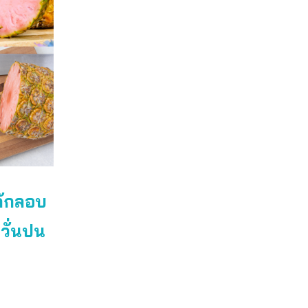
ลักลอบ
วั่นปน