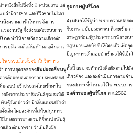
ทำหนังสือไปถึงทั้ง 2 หน่วยงาน แต่
สุขภาพผู้บริโภค
ังพบว่ามีการขายและรีวิวขายในไทย
4) เสนอให้รัฐนำ พ.ร.บ.ความปลอด
็นถึงความล่าช้าในการจัดการ
ชีวภาพ ฉบับประชาชน ที่เคยเข้าสภา
่วยงานรัฐ ซึ่งส่งผลต่อระบบการ
ราษฎรก่อนรัฐประหาร มาพิจารณา
บริโภค
ทำให้อาจเกิดความเสี่ยงต่อ
กฎหมายและบังคับใช้โดยเร็ว เพื่ออุด
การบริโภคผลิตภัณฑ์” มลฤดี กล่าว
ปัญหาการลักลอบนำเข้าผลไม้จีเอ็ม
ุรวิช วรรณไกรโรจน์ นักวิชาการ
ทั้งนี้ สอบ.จะทำหนังสือติดตามไปยั
ว่า การหลุดรอดของ
สับปะรดสีชมพู
เกี่ยวข้อง และจะดำเนินการตามอำน
การลักลอบส่งออกจากประเทศคอส
ของสภาฯ ที่กำหนดไว้ใน พ.ร.บ.การจั
วลักลอบนำเข้าประเทศไทยเข้ามาใน
องค์กรของผู้บริโภค
พ.ศ.2562
ุ์ หลังจากประชาสัมพันธ์คุณสมบัติ
ันธุ์ดังกล่าวว่า มีกลิ่นและรสดีกว่า
ั้งเดิม โดยองค์กรที่สนับสนุนการ
แม้มีเกษตรกรบางส่วนที่ซื้อหน่อพันธุ์
แล้ว ต่อมาทราบว่าเป็นสิ่งผิด