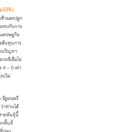
ลนิธิชีว
เข้าและปลูก
ระทบกับการ
็นเศรษฐกิจ
ะต้นทุนการ
ยนปัญหา
กอจีเอ็มโอ
 4 – 5 เท่า
โรปไม่
น รัฐมนตรี
่าท่านได้
ยพันธุ์นี้
พื้นที่
ที่ปลูก