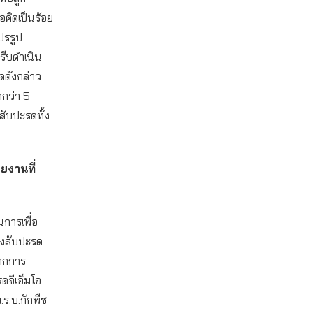
อคิดเป็นร้อย
ปรรูป
รีบดำเนิน
ดดังกล่าว
ดกว่า 5
ับปะรดทั้ง
ว
วยงานที่
การเพื่อ
องสับปะรด
จากการ
จีเอ็มโอ
.ร.บ.กักพืช