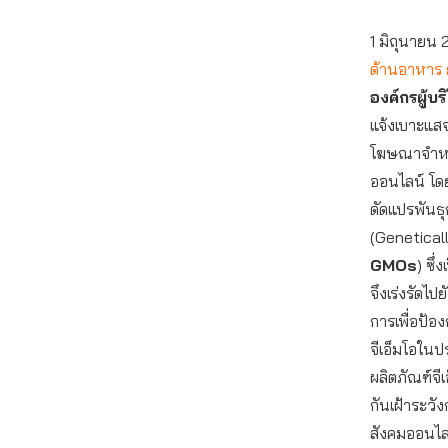
1 มิถุนายน
ด้านอาหาร 
องค์กรผู้บร
แจ้งเบาะแส
โฆษณาจำห
ออนไลน์ โดย
ดัดแปรพันธุก
(Genetical
GMOs
) ซึ
จึงเร่งรัดไป
การเพื่อป้
จีเอ็มโอในป
ผลิตภัณฑ์จี
กันเฝ้าระว
สังคมออนไลน์