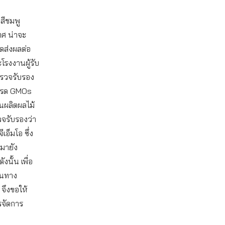
ดสีชมพู
ศ น่าจะ
ส่งผลต่อ
โรงงานผู้รับ
รตรวจรับรอง
ะรด GMOs
านผลิตผลไม้
รวจรับรองว่า
อ็มโอ ซึ่ง
อมายัง
นั้น เพื่อ
้อนทาง
 จึงขอให้
รจัดการ