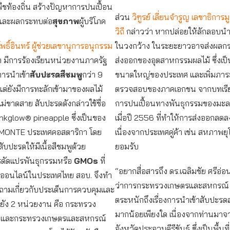
ืชท้องถิ่น สร้างปัญหาการปนเปื้อน
ส่วน
วิฑูรย์ เลี่ยนจำรูญ เลขาธิการมู
 และผลกระทบต่อ
สุขภาพ
ผู้บริโภค
วิถี
กล่าวว่า หากปล่อยให้ลักลอบนำ
พธิ์อินทร์ ผู้ช่วยเลขานุการอนุกรรม
ในวงกว้าง ในระยะยาวอาจส่งผลก
า มีการร้องเรียนหน่วยงานภาครัฐ
ส่งออกของอุตสาหกรรมผลไม้ ซึ่งเป
ารนำเข้า
สับปะรดสีชมพู
กว่า 9
ขนาดใหญ่ของประเทศ และเพิ่มภาร
 แต่ยังมีการทะลักเข้ามาของผลไม้
ตรวจสอบของภาคเอกชน จากบทเรี
ไม่ขาดสาย สับปะรดดังกล่าวใช้ชื่อ
การปนเปื้อนทางพันธุกรรมของมะละ
inkglow® pineapple ซึ่งเป็นของ
เมื่อปี 2556 ที่ทำให้การส่งออกลดลง
 MONTE ประเทศคอสตาริกา โดย
เนื่องจากประเทศคู่ค้า เช่น สหภาพยุ
ับปะรดให้มีเนื้อสีชมพูด้วย
ยอมรับ
ดัดแปรพันธุกรรมหรือ
GMOs
ที่
“อยากสื่อสารถึง ดร.เฉลิมชัย ศรีอ่อ
อนไลน์ในประเทศไทย สอบ. จึงทำ
ว่าการกระทรวงเกษตรและสหกรณ์ ว
ถามเกี่ยวกับประเด็นการควบคุมและ
ตระหนักถึงเรื่องการนำเข้าสับปะรดสา
ปยัง 2 หน่วยงาน คือ กระทรวง
มากน้อยเพียงใด เนื่องจากท่านมาจาก
 และกระทรวงเกษตรและสหกรณ์
จังหวัดประจวบคีรีขันธ์ ซึ่งเป็นพื้นที่