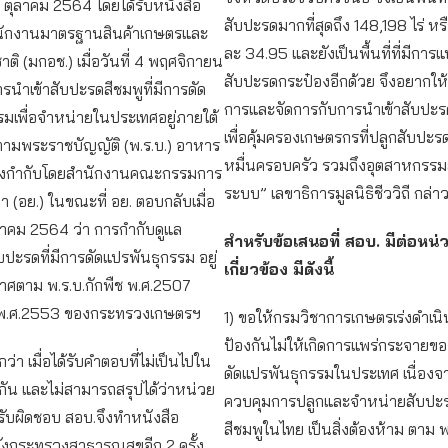
่ 7 ตุลาคม 2564 โดยได้รับหนังสือ
สับปะรดมากที่สุดถึง 148,198 ไร่ หรื
ักงานมาตรฐานสินค้าเกษตรและ
ละ 34.95 และยังเป็นพื้นที่ที่มีการแ
ติ (มกอช.) เมื่อวันที่ 4 พฤศจิกายน
สับปะรดกระป๋องอีกด้วย จึงอยากให้
รนำเข้าสับปะรดสีชมพูที่มีการดัด
การและจัดการกับการนำเข้าสับปะร
มเพื่อจำหน่ายในประเทศอยู่ภายใต้
เพื่อคุ้มครองเกษตรกรที่ปลูกสับปะร
ามพระราชบัญญัติ (พ.ร.บ.) อาหาร
หมื่นครอบครัว รวมถึงอุตสาหกรรมส
ึ่งกำกับโดยสำนักงานคณะกรรมการ
ระบบ” เลขาธิการมูลนิธิชีววิถี กล่า
(อย.) ในขณะที่ อย. ตอบกลับเมื่อ
นวาคม 2564 ว่า การกำกับดูแล
สำหรับข้อเสนอที่ สอบ. มีต่อหน่
บปะรดที่มีการดัดแปรพันธุกรรม อยู่
เกี่ยวข้อง มีดังนี้
าศตาม พ.ร.บ.กักพืช พ.ศ.2507
0) พ.ศ.2553 ของกระทรวงเกษตรฯ
1) ขอให้กรมวิชาการเกษตรเร่งดำเนิน
ป้องกันไม่ให้เกิดการแพร่กระจายข
กว่า เมื่อได้รับคำตอบที่ไม่เป็นไปใน
ดัดแปรพันธุกรรมในประเทศ เนื่อง
กัน และไม่สามารถสรุปได้ว่าหน่วย
ควบคุมการปลูกและจำหน่ายสับปะรด
้รับผิดชอบ สอบ.จึงทำหนังสือ
สีชมพูในไทย เป็นสิ่งต้องห้าม ตาม พ
งกระทรวงสาธารณสุขอีก 2 ครั้ง