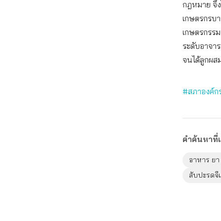
กฎหมาย จึงได
เกษตรกรบางส่
เกษตรกรรม แ
ระดับอาจารย
จนได้ลูกผสม
#สภาองค์กร
คำค้นหาที่เ
อาหาร ยา 
สับปะรดจีเ