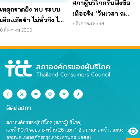
สภาผู้บริโภครับฟังข้อ
เหตุกราดยิง พบ ระบบ
เท็จจริง ‘วันเวลา ณ
เตือนภัยช้า ไม่ทั่วถึง ไม่
เจ้าพระยา’ ยืนยันมีถนน
7 สิงหาคม 2569
ชัดเจน
8 สิงหาคม 2569
6 ม. รอบอาคาร
ติดต่อสภา
สภาองค์กรของผู้บริโภค (สภาผู้บริโภค)
เลขที่ 110/1 ซอยลาดพร้าว 26 แยก 1-2 ถนนลาดพร้าว แขวง
จอมพล เขตจตุจักรกรุงเทพมหานคร 10900