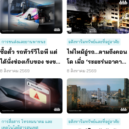
การขนส่งและยานพาหนะ
อสังหาริมทรัพย์และที่อยู่อาศัย
ซื้อตั๋ว รถทัวร์วีไอพี แต่
ไฟไหม้อู่รถ…ลามถึงคอน
ได้นั่งช่องเก็บของ ชงขน
โด เมื่อ ‘ระยะร่นอาคาร’
ส่งฯ คุมเข้มทุกจุดตรวจ
ถูกละเลย ผู้บริโภคจึงต้อง
8 สิงหาคม 2569
8 สิงหาคม 2569
เสี่ยง
การสื่อสาร โทรคมนาคม และ
อสังหาริมทรัพย์และที่อยู่อาศัย
เทคโนโลยีสารสนเทศ