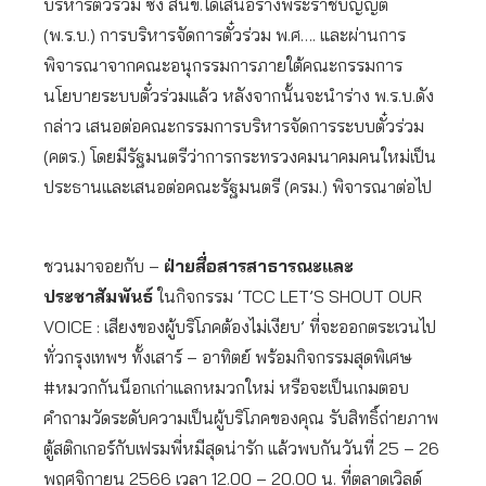
บริหารตั๋วร่วม ซึ่ง สนข.ได้เสนอร่างพระราชบัญญัติ
(พ.ร.บ.) การบริหารจัดการตั๋วร่วม พ.ศ…. และผ่านการ
พิจารณาจากคณะอนุกรรมการภายใต้คณะกรรมการ
นโยบายระบบตั๋วร่วมแล้ว หลังจากนั้นจะนำร่าง พ.ร.บ.ดัง
กล่าว เสนอต่อคณะกรรมการบริหารจัดการระบบตั๋วร่วม
(คตร.) โดยมีรัฐมนตรีว่าการกระทรวงคมนาคมคนใหม่เป็น
ประธานและเสนอต่อคณะรัฐมนตรี (ครม.) พิจารณาต่อไป
ชวนมาจอยกับ –
ฝ่ายสื่อสารสาธารณะและ
ประชาสัมพันธ์
ในกิจกรรม ‘TCC LET’S SHOUT OUR
VOICE : เสียงของผู้บริโภคต้องไม่เงียบ’ ที่จะออกตระเวนไป
ทั่วกรุงเทพฯ ทั้งเสาร์ – อาทิตย์ พร้อมกิจกรรมสุดพิเศษ
#หมวกกันน็อกเก่าแลกหมวกใหม่ หรือจะเป็นเกมตอบ
คำถามวัดระดับความเป็นผู้บริโภคของคุณ รับสิทธิ์ถ่ายภาพ
ตู้สติกเกอร์กับเฟรมพี่หมีสุดน่ารัก แล้วพบกันวันที่ 25 – 26
พฤศจิกายน 2566 เวลา 12.00 – 20.00 น. ที่ตลาดเวิลด์