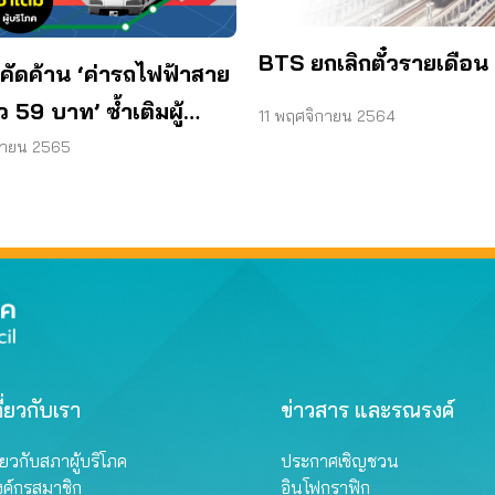
BTS ยกเลิกตั๋วรายเดือน
คัดค้าน ‘ค่ารถไฟฟ้าสาย
ยว 59 บาท’ ซ้ำเติมผู้
11 พฤศจิกายน 2564
ภค
ุนายน 2565
ี่ยวกับเรา
ข่าวสาร และรณรงค์
ี่ยวกับสภาผู้บริโภค
ประกาศเชิญชวน
งค์กรสมาชิก
อินโฟกราฟิก