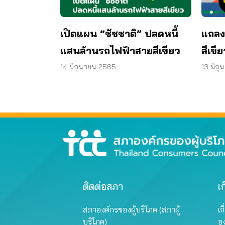
แถลง
เปิดแผน “ชัชชาติ” ปลดหนี้
สีเขี
แสนล้านรถไฟฟ้าสายสีเขียว
บริโ
13 มิถ
14 มิถุนายน 2565
ติดต่อสภา
เก
สภาองค์กรของผู้บริโภค (สภาผู้
เก
บริโภค)
อ