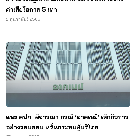
ค่าเสียโอกาส 5 เท่า
2 กุมภาพันธ์ 2565
แนะ คปภ. พิจารณา กรณี ‘อาคเนย์’ เลิกกิจการ
อย่างรอบคอบ หวั่นกระทบผู้บริโภค