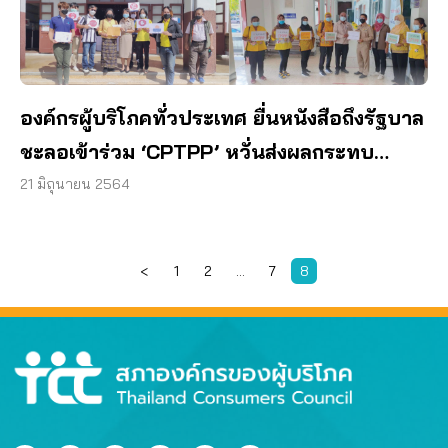
องค์กรผู้บริโภคทั่วประเทศ ยื่นหนังสือถึงรัฐบาล
ชะลอเข้าร่วม ‘CPTPP’ หวั่นส่งผลกระทบ
โดยตรงต่อประชาชน
21 มิถุนายน 2564
<
1
2
…
7
8