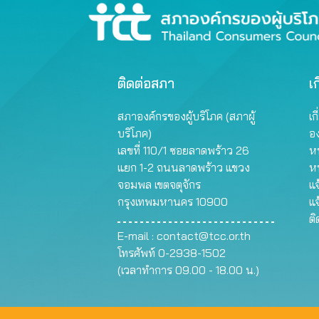
ติดต่อสภา
เก
สภาองค์กรของผู้บริโภค (สภาผู้
เก
บริโภค)
อ
เลขที่ 110/1 ซอยลาดพร้าว 26
หน
แยก 1-2 ถนนลาดพร้าว แขวง
ห
จอมพล เขตจตุจักร
แจ
กรุงเทพมหานคร 10900
แจ
ต
E-mail :
contact@tcc.or.th
โทรศัพท์ 0-2938-1502
(เวลาทำการ 09.00 - 18.00 น.)