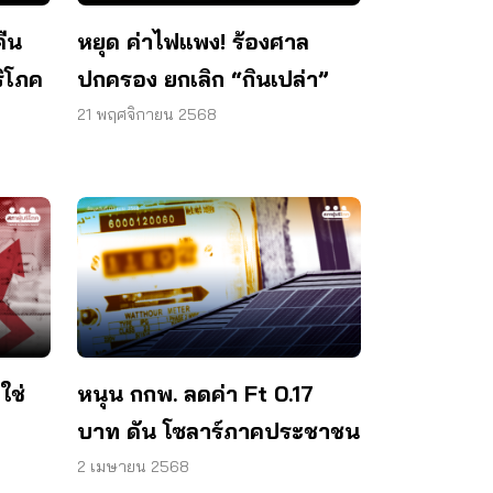
คืน
หยุด ค่าไฟแพง! ร้องศาล
ริโภค
ปกครอง ยกเลิก “กินเปล่า”
21 พฤศจิกายน 2568
ใช่
หนุน กกพ. ลดค่า Ft 0.17
บาท ดัน โซลาร์ภาคประชาชน
2 เมษายน 2568