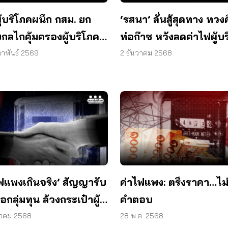
ู้บริโภคผนึก กสม. ยก
‘รสนา’ ลั่นสู้สุดทาง ทวง
บกลไกคุ้มครองผู้บริโภค
ท่อก๊าซ หวังลดค่าไฟผู้บ
แก้ไฟแพง-คุมค่ารักษา
ภาพันธ์ 2569
2 ธันวาคม 2568
บาล
ไฟแพงเกินจริง’ สัญญารับ
ค่าไฟแพง: ตรึงราคา…ไม่
ื้อกลุ่มทุน ล้วงกระเป๋าผู้
คำตอบ
ภค
หาคม 2568
28 พ.ค. 2568