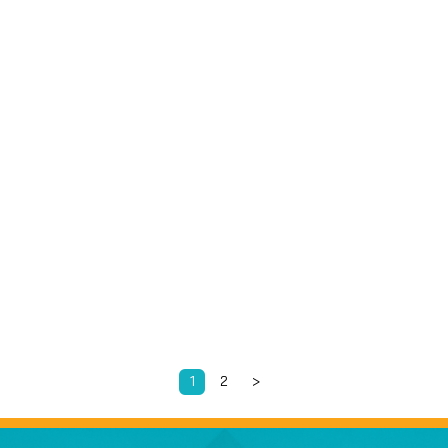
1
2
>