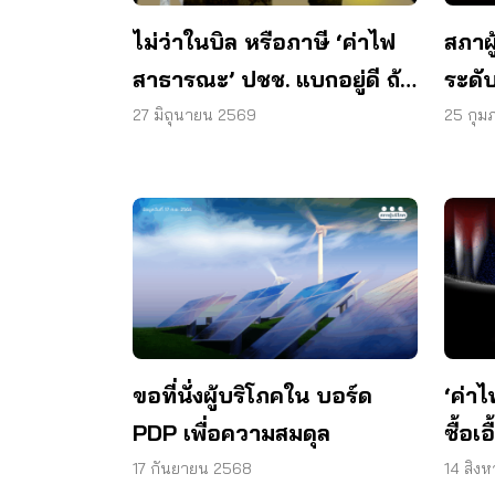
ไม่ว่าในบิล หรือภาษี ‘ค่าไฟ
สภาผ
สาธารณะ’ ปชช. แบกอยู่ดี ถ้า
ระดั
รัฐจริงใจต้องแก้ที่ “ต้นทุน”
เร่ง
27 มิถุนายน 2569
25 กุม
พยา
ขอที่นั่งผู้บริโภคใน บอร์ด
‘ค่า
PDP เพื่อความสมดุล
ซื้อเอ
บริโ
17 กันยายน 2568
14 สิง